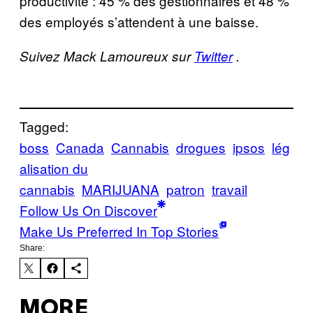
productivité : 45 % des gestionnaires et 48 %
des employés s’attendent à une baisse.
Suivez Mack Lamoureux sur
Twitter
.
Tagged:
boss
Canada
Cannabis
drogues
ipsos
lég
alisation du
cannabis
MARIJUANA
patron
travail
Follow Us On Discover
Make Us Preferred In Top Stories
Share:
MORE