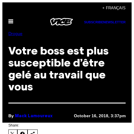
Skip
+ FRANÇAIS
to
Open
content
SUBSCRIBE
NEWSLETTER
Menu
Drogue
Votre boss est plus
susceptible d’être
gelé au travail que
vous
By
October 16, 2018, 3:37pm
Mack Lamoureux
Share: