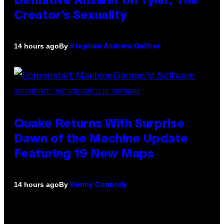
Definitive Answer on Tyler, The
Creator’s Sexuality
By
14 hours ago
Stephen Andrew Galiher
SCREENSHOT: MACHINEGAMES/ID SOFTWARE
Quake Returns With Surprise
Dawn of the Machine Update
Featuring 19 New Maps
By
14 hours ago
Denny Connolly