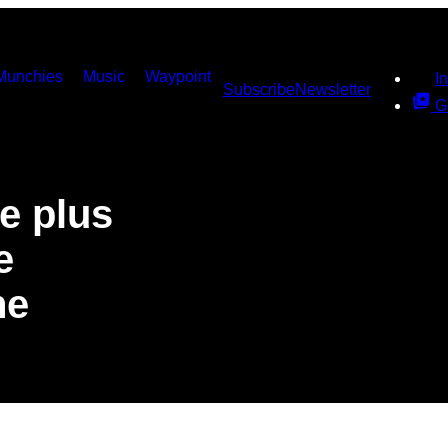
Munchies
Music
Waypoint
I
Subscribe
Newsletter
G
e plus
e
ne