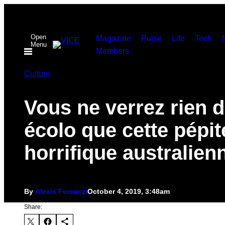
Skip
to
Open
content
Magazine
Pulse
Life
Tech
Menu
Members
Culture
Vous ne verrez rien d
écolo que cette pépit
horrifique australien
By
Alexis Ferenczi
October 4, 2019, 3:48am
Share: