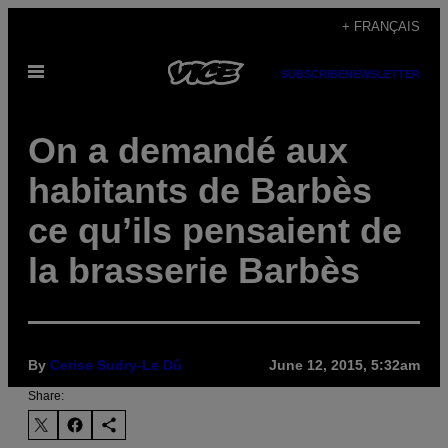
Skip
+ FRANÇAIS
to
Open
content
SUBSCRIBE
NEWSLETTER
Menu
On a demandé aux
habitants de Barbès
ce qu’ils pensaient de
la brasserie Barbès
By
Cerise Sudry-Le Dû
June 12, 2015, 5:32am
Share: