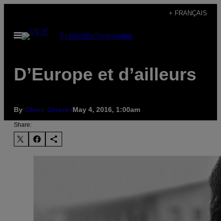
Skip
+ FRANÇAIS
to
Open
Subscribe
Newsletter
content
Menu
D’Europe et d’ailleurs
By
Glenn Cloarec
May 4, 2016, 1:00am
Share: