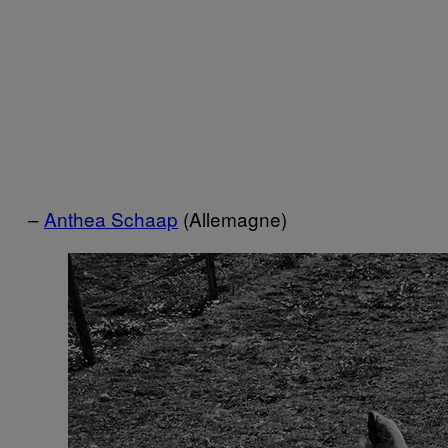
–
Anthea Schaap
(Allemagne)