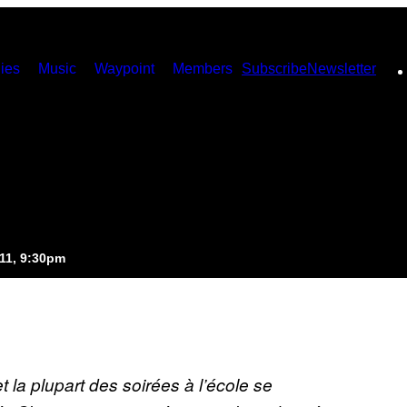
ies
Music
Waypoint
Members
Subscribe
Newsletter
d
11, 9:30pm
 la plupart des soirées à l’école se