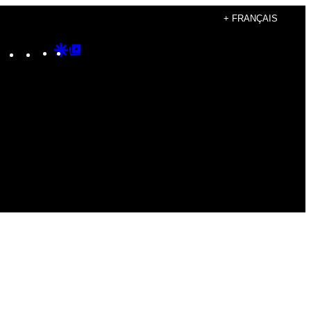
+ FRANÇAIS
Instagram
TikTok
YouTube
Google
Google
Discover
Top
Posts