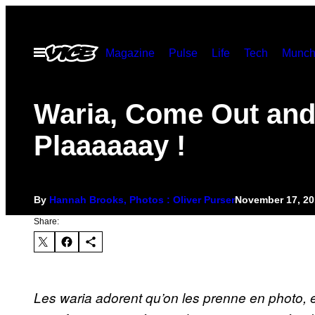
Skip
to
Open
Magazine
Pulse
Life
Tech
Munch
content
Menu
Waria, Come Out an
Plaaaaaay !
By
Hannah Brooks, Photos : Oliver Purser
November 17, 20
Share:
Les waria adorent qu’on les prenne en photo, et