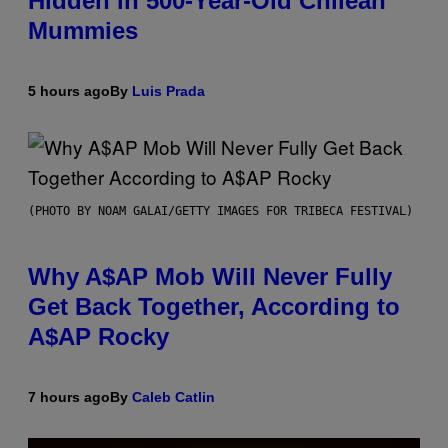
Hidden in 500-Year-Old Chilean
Mummies
5 hours ago
By
Luis Prada
(PHOTO BY NOAM GALAI/GETTY IMAGES FOR TRIBECA FESTIVAL)
Why A$AP Mob Will Never Fully
Get Back Together, According to
A$AP Rocky
7 hours ago
By
Caleb Catlin