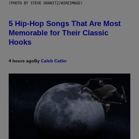
(PHOTO BY STEVE GRANITZ/WIREIMAGE)
5 Hip-Hop Songs That Are Most
Memorable for Their Classic
Hooks
4 hours ago
By
Caleb Catlin