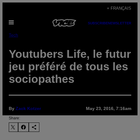
Skip
+ FRANÇAIS
to
Open
content
SUBSCRIBE
NEWSLETTER
Menu
Tech
Youtubers Life, le futur
jeu préféré de tous les
sociopathes
By
Zack Kotzer
May 23, 2016, 7:16am
Share: