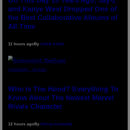
On This Day 15 Years Ago, Jay-Z
and Kanye West Dropped One of
the Best Collaborative Albums of
All Time
11 hours ago
By
Caleb Catlin
SCREENSHOT: NETEASE
Who Is The Hood? Everything To
Know About The Newest Marvel
Rivals Character
12 hours ago
By
Denny Connolly