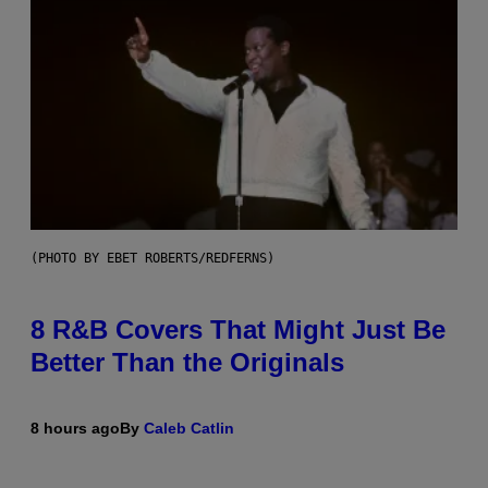
(PHOTO BY EBET ROBERTS/REDFERNS)
8 R&B Covers That Might Just Be
Better Than the Originals
8 hours ago
By
Caleb Catlin