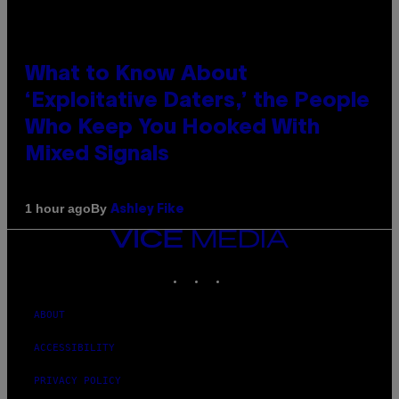
What to Know About
‘Exploitative Daters,’ the People
Who Keep You Hooked With
Mixed Signals
By
1 hour ago
Ashley Fike
VICE
MEDIA
INSTAGRAM
TIKTOK
YOUTUBE
ABOUT
ACCESSIBILITY
PRIVACY POLICY