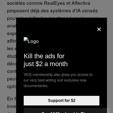
sociétés comme RealEyes et Affectiva
proposent déjà des systèmes d’IA censés
pouvoir
prédire les émotions humaines
en
×
analysant le langage corporel et les
expressions faciales. Toutefois, cette
affirmation est fortement
mise en doute
par
les experts en IA. Parallèlement, dans une
Kill the ads for
étude remarquable, des chercheurs ont
découvert que les avatars numériques
just $2 a month
contrôlés par l’IA dans les espaces virtuels
VICE membership also gives you access to
peuvent être utilisés pour imposer certaines
our very best writing and exclusive new
opinions politiques aux gens.
documentaries.
En fin de compte, Meta représente un
Support for $2
investissement énorme dans le type même