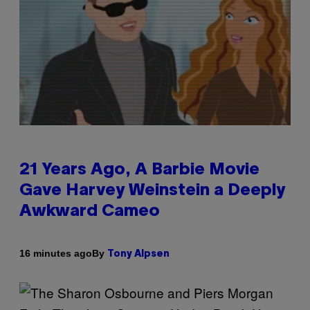
21 Years Ago, A Barbie Movie
Gave Harvey Weinstein a Deeply
Awkward Cameo
By
16 minutes ago
Tony Alpsen