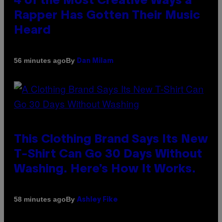
4 of the Most Creative Ways a
Rapper Has Gotten Their Music
Heard
By
56 minutes ago
Dan Milam
This Clothing Brand Says Its New
T-Shirt Can Go 30 Days Without
Washing. Here’s How It Works.
By
58 minutes ago
Ashley Fike