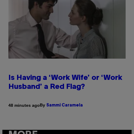
Is Having a ‘Work Wife’ or ‘Work
Husband’ a Red Flag?
By
48 minutes ago
Sammi Caramela