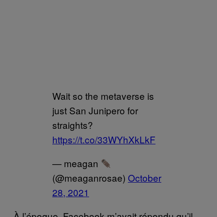
Wait so the metaverse is
just San Junipero for
straights?
https://t.co/33WYhXkLkF
— meagan
(@meaganrosae)
October
28, 2021
À l’époque, Facebook m’avait répondu qu’il