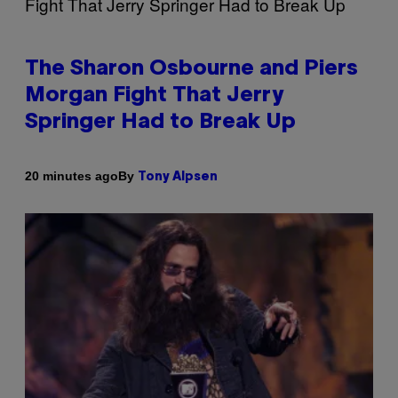
The Sharon Osbourne and Piers
Morgan Fight That Jerry
Springer Had to Break Up
By
20 minutes ago
Tony Alpsen