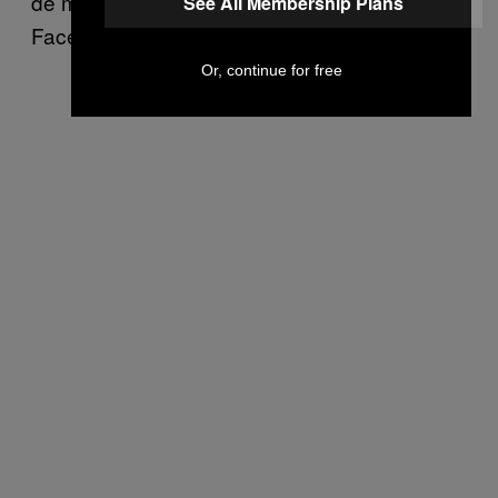
de manipulation algorithmique pour lequel
See All Membership Plans
Facebook a si souvent été fortement critiqué.
Or, continue for free