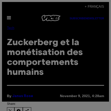
Skip
+ FRANÇAIS
to
Open
content
SUBSCRIBE
NEWSLETTER
Menu
Tech
Zuckerberg et la
monétisation des
comportements
humains
By
November 9, 2021, 4:28am
Janus Rose
Share: