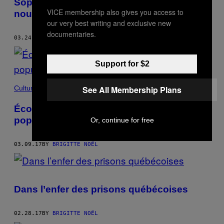
Sophia Bel fait peau neuve dans sa
VICE membership also gives you access to
nouvelle vidéo pour « Winter »
our very best writing and exclusive new
documentaries.
03.24.17
BY
BRIGITTE NOËL
Support for $2
Culture
See All Membership Plans
Économie survivaliste : est-ce que la
population se prépare à la fin du monde?
Or, continue for free
03.09.17
BY
BRIGITTE NOËL
Dans l’enfer des prisons québécoises
02.28.17
BY
BRIGITTE NOËL