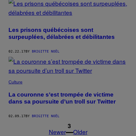
Les prisons québécoises sont
surpeuplées, délabrées et débilitantes
02.22.17
BY
BRIGITTE NOËL
Culture
La couronne s’est trompée de victime
dans sa poursuite d’un troll sur Twitter
02.09.17
BY
BRIGITTE NOËL
1
3
Newer
Older