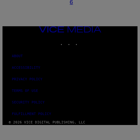
6
VICE
MEDIA
INSTAGRAM
TIKTOK
YOUTUBE
ABOUT
ACCESSIBILITY
PRIVACY POLICY
TERMS OF USE
SECURITY POLICY
FULFILLMENT POLICY
© 2026 VICE DIGITAL PUBLISHING, LLC