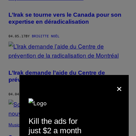
L’Irak se tourne vers le Canada pour son
expertise en déradicalisation
04.05.17
BY
BRIGITTE NOËL
L’Irak demande l’aide du Centre de
prévention de la radicalisation de Montréal
×
04.04.17
BY
BRIGITTE NOËL
Kill the ads for
Music
just $2 a month