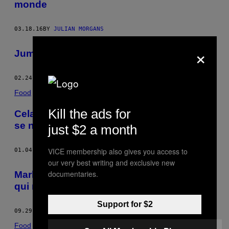
monde
03.18.16
BY
JULIAN MORGANS
×
Jumeaux mais pas trop
02.24.16
BY
JULIAN MORGANS
Food
Kill the ads for
Cela fait désormais sept ans que ce type
se nourrit exclusivement de viande crue
just $2 a month
VICE membership also gives you access to
01.04.16
BY
JULIAN MORGANS
our very best writing and exclusive new
documentaries.
Mark Allen Johnson documente tout ce
qui ne va pas en ce bas monde
Support for $2
09.29.15
BY
JULIAN MORGANS
Food