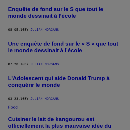
POSTS
Enquête de fond sur le S que tout le
BY
monde dessinait à l’école
THIS
08.05.16
BY
JULIAN MORGANS
AUTHOR
Une enquête de fond sur le « S » que tout
le monde dessinait à l’école
07.28.16
BY
JULIAN MORGANS
L’Adolescent qui aide Donald Trump à
conquérir le monde
03.23.16
BY
JULIAN MORGANS
Food
Cuisiner le lait de kangourou est
officiellement la plus mauvaise idée du