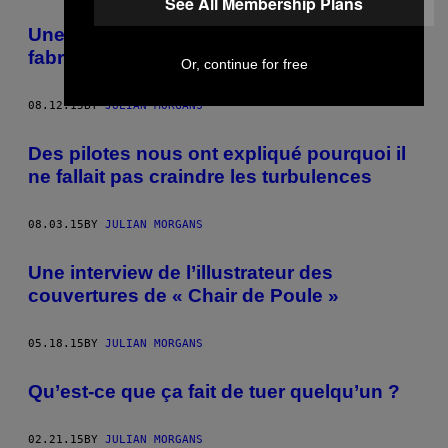
See All Membership Plans
Une île dont tout le monde se branle
fabrique le meilleur whisky du monde
Or, continue for free
08.12.15
BY
JULIAN MORGANS
Des pilotes nous ont expliqué pourquoi il
ne fallait pas craindre les turbulences
08.03.15
BY
JULIAN MORGANS
Une interview de l’illustrateur des
couvertures de « Chair de Poule »
05.18.15
BY
JULIAN MORGANS
Qu’est-ce que ça fait de tuer quelqu’un ?
02.21.15
BY
JULIAN MORGANS