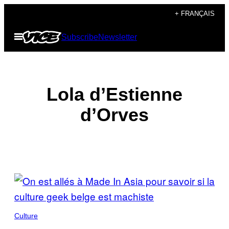
Skip
+ FRANÇAIS
to
Open
Subscribe
Newsletter
content
Menu
Lola d’Estienne
d’Orves
POSTS
BY
THIS
Culture