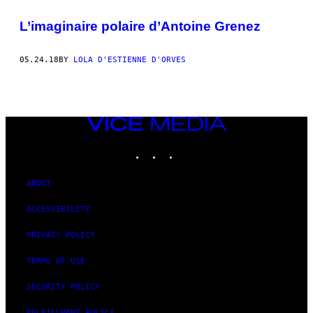
L’imaginaire polaire d’Antoine Grenez
05.24.18
BY
LOLA D'ESTIENNE D'ORVES
VICE
MEDIA
INSTAGRAM
TIKTOK
YOUTUBE
ABOUT
ACCESSIBILITY
PRIVACY POLICY
TERMS OF USE
SECURITY POLICY
FULFILLMENT POLICY