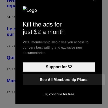
Henry Hargreaves photographie le dernier
repas du condamné à mort
04.30.13
BY
MATTHEW FRANCEY
Kill the ads for
Le chef du vrai Ku Klux Klan m’a contacté
just $2 a month
sur Twitter
VICE membership also gives you access to
01.01.13
BY
MATTHEW FRANCEY
our very best writing and exclusive new
documentaries.
Qui compatit avec le Ku Klux Klan ?
Support for $2
12.17.12
BY
MATTHEW FRANCEY
See All Membership Plans
Marcher dans les nuages
12.17.12
BY
MATTHEW FRANCEY
Or, continue for free