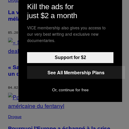
Drogue
Kill the ads for
La vérité sur les dealers de drogue qui
just $2 a month
mélangent la cocaïne avec du fentanyl
VICE membership also gives you access to
05.20.19
BY
MAX DALY
our very best writing and exclusive new
documentaries.
Support for $2
« Salut, t’es dispo ? » : un entretien avec
See All Membership Plans
un dealer de drogue
04.02.19
BY
MAX DALY
Or, continue for free
Drogue
Pourquoi l’Europe a échappé à la crise