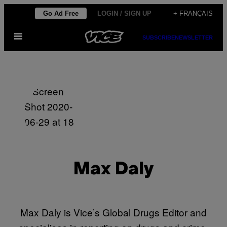
Skip
Go Ad Free
LOGIN / SIGN UP
+ FRANÇAIS
to
Open
content
SUBSCRIBE
NEWSLETTER
Menu
Max Daly
Max Daly is Vice’s Global Drugs Editor and