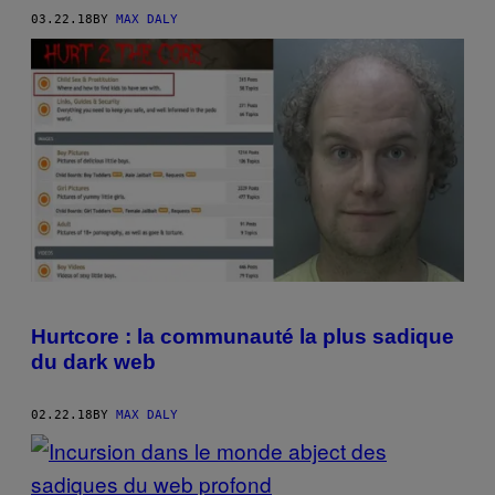
03.22.18
BY
MAX DALY
Hurtcore : la communauté la plus sadique
du dark web
02.22.18
BY
MAX DALY