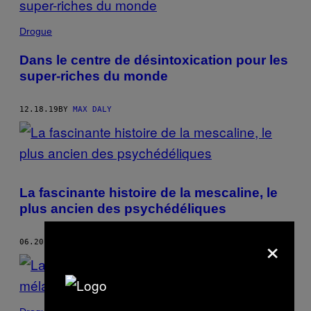
Drogue
Dans le centre de désintoxication pour les
super-riches du monde
12.18.19
BY
MAX DALY
La fascinante histoire de la mescaline, le
plus ancien des psychédéliques
×
06.20.19
BY
MAX DALY