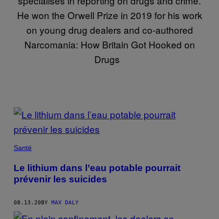
specialises in reporting on drugs and crime.
He won the Orwell Prize in 2019 for his work
on young drug dealers and co-authored
Narcomania: How Britain Got Hooked on
Drugs
POSTS
BY
THIS
Santé
AUTHOR
Le lithium dans l’eau potable pourrait
prévenir les suicides
08.13.20
BY
MAX DALY