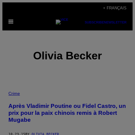
Skip
+ FRANÇAIS
to
Open
content
SUBSCRIBE
NEWSLETTER
Menu
Olivia Becker
POSTS
Crime
BY
Après Vladimir Poutine ou Fidel Castro, un
prix pour la paix chinois remis à Robert
THIS
Mugabe
AUTHOR
10.23.15
BY
OLIVIA BECKER