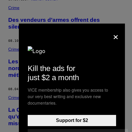
Crime
Des vendeurs d’armes offrent des
silencieux à des scouts américains
×
08.10.15
BY
OLIVIA BECKER
Crime
Les épouses fortunées des dignitaires
Kill the ads for
nord-coréens prendraient de la
méthamphétamine pour perdre du poids
just $2 a month
VICE membership also gives you access to
08.04.15
BY
OLIVIA BECKER
our very best writing and exclusive new
Crime
documentaries.
La Corée du Nord veut que vous sachiez
qu’elle a réussi à lancer un nouveau
Support for $2
missile depuis un sous-marin