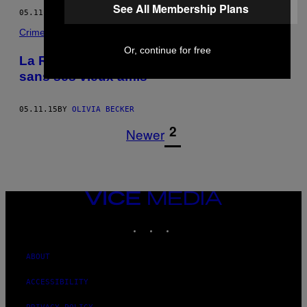
See All Membership Plans
05.11.15
BY
OLIVIA BECKER
Crime
Or, continue for free
La Russie a célébré la victoire de 1945
sans ses vieux amis
05.11.15
BY
OLIVIA BECKER
1
2
Newer
VICE
MEDIA
INSTAGRAM
TIKTOK
YOUTUBE
ABOUT
ACCESSIBILITY