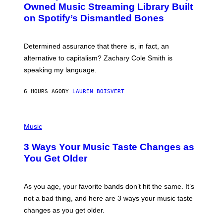
O
I
Owned Music Streaming Library Built
B
M
on Spotify’s Dismantled Bones
Y
A
R
G
O
E
B
S
Determined assurance that there is, in fact, an
E
R
alternative to capitalism? Zachary Cole Smith is
T
speaking my language.
O
P
A
6 HOURS AGO
BY
LAUREN BOISVERT
N
U
C
C
P
I
H
Music
–
O
C
T
O
3 Ways Your Music Taste Changes as
O
R
I
You Get Older
B
L
I
L
S
U
/
S
As you age, your favorite bands don’t hit the same. It’s
C
T
O
not a bad thing, and here are 3 ways your music taste
R
R
A
changes as you get older.
B
T
I