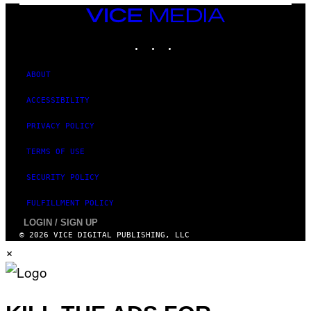
VICE
MEDIA
INSTAGRAM
TIKTOK
YOUTUBE
ABOUT
ACCESSIBILITY
PRIVACY POLICY
TERMS OF USE
SECURITY POLICY
FULFILLMENT POLICY
LOGIN / SIGN UP
© 2026 VICE DIGITAL PUBLISHING, LLC
×