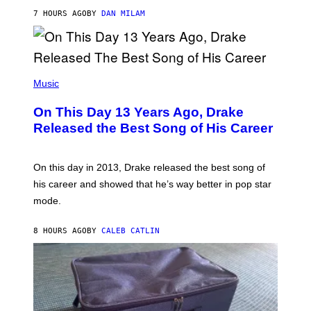
I
S
O
7 HOURS AGO
BY
DAN MILAM
V
N
I
B
A
Y
G
I
E
A
T
(
N
T
P
Music
W
Y
H
A
I
O
L
On This Day 13 Years Ago, Drake
M
T
D
A
O
I
Released the Best Song of His Career
G
B
E
E
Y
/
S
G
G
)
A
E
On this day in 2013, Drake released the best song of
R
T
his career and showed that he’s way better in pop star
Y
T
G
Y
mode.
E
I
R
M
S
A
8 HOURS AGO
BY
CALEB CATLIN
H
G
O
E
F
S
F
/
W
I