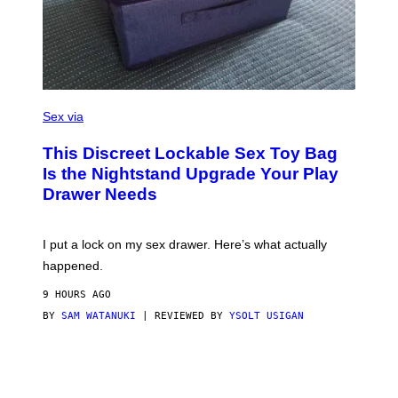
R
E
I
M
A
G
E
)
S
A
Sex via
M
W
This Discreet Lockable Sex Toy Bag
A
T
Is the Nightstand Upgrade Your Play
A
Drawer Needs
N
U
K
I
I put a lock on my sex drawer. Here’s what actually
F
O
happened.
R
V
9 HOURS AGO
I
C
BY
SAM WATANUKI
| REVIEWED BY
YSOLT USIGAN
E