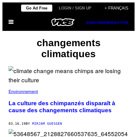
Skip
Go Ad Free
LOGIN / SIGN UP
+ FRANÇAIS
to
Open
content
SUBSCRIBE
NEWSLETTER
Menu
changements
climatiques
Environnement
La culture des chimpanzés disparaît à
cause des changements climatiques
03.16.19
BY
MIRJAM GUESGEN