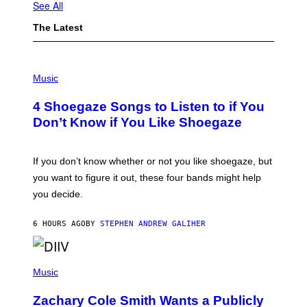
See All
The Latest
P
H
Music
O
T
4 Shoegaze Songs to Listen to if You
O
B
Don’t Know if You Like Shoegaze
Y
S
C
O
If you don’t know whether or not you like shoegaze, but
T
you want to figure it out, these four bands might help
T
L
you decide.
E
G
A
6 HOURS AGO
BY
STEPHEN ANDREW GALIHER
T
O
/
(
G
P
Music
E
H
T
O
T
Zachary Cole Smith Wants a Publicly
T
Y