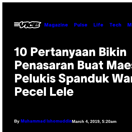
Skip
to
content
Open
Magazine
Pulse
Life
Tech
M
Menu
10 Pertanyaan Bikin
Penasaran Buat Mae
Pelukis Spanduk Wa
Pecel Lele
By
March 4, 2019, 5:20am
Muhammad Ishomuddin