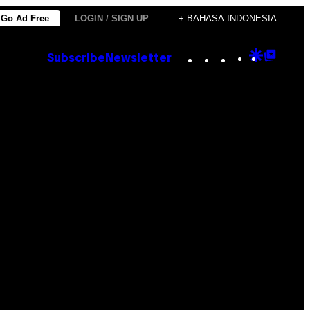
Go Ad Free
LOGIN / SIGN UP
+ BAHASA INDONESIA
Instagram
TikTok
YouTube
Google
Goog
Subscribe
Newsletter
Discove
Top
Posts