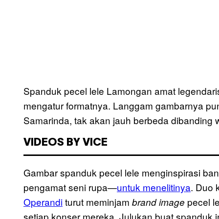
Spanduk pecel lele Lamongan amat legendari
mengatur formatnya. Langgam gambarnya pun m
Samarinda, tak akan jauh berbeda dibanding 
VIDEOS BY VICE
Gambar spanduk pecel lele menginspirasi ba
pengamat seni rupa—
untuk menelitinya
. Duo 
Operandi
turut meminjam
pecel l
brand image
setiap konser mereka. Julukan buat spanduk ini