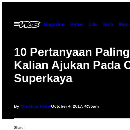
Skip
to
content
Open
Magazine
Pulse
Life
Tech
Munc
Menu
10 Pertanyaan Paling
Kalian Ajukan Pada 
Superkaya
By
Christina Hertel
October 4, 2017, 4:35am
Share: