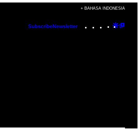
+ BAHASA INDONESIA
Instagram
TikTok
YouTube
Google
Googl
Subscribe
Newsletter
Discover
Top
Posts