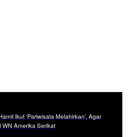
amil Ikut ‘Pariwisata Melahirkan’, Agar
 WN Amerika Serikat