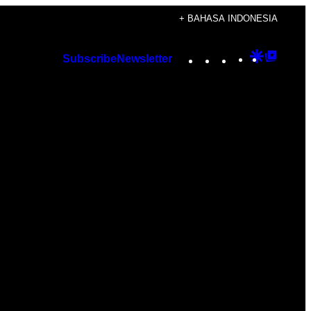
+ BAHASA INDONESIA
Instagram
TikTok
YouTube
Google
Googl
Subscribe
Newsletter
Discover
Top
Posts