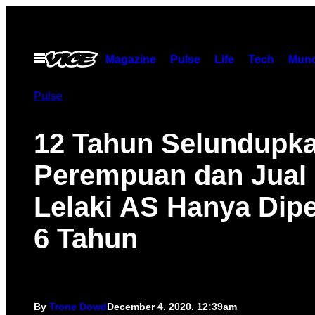
Skip
to
content
Open
Magazine
Pulse
Life
Tech
Munc
Menu
Pulse
12 Tahun Selundupk
Perempuan dan Jual 
Lelaki AS Hanya Dipe
6 Tahun
By
Trone Dowd
December 4, 2020, 12:39am