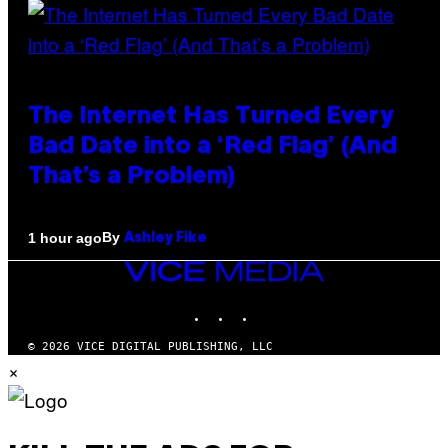
The Internet Has Turned Every
Bad Date into a ‘Red Flag’ (And
That’s a Problem)
By
1 hour ago
Ashley Fike
VICE
MEDIA
INSTAGRAM
TIKTOK
YOUTUBE
© 2026 VICE DIGITAL PUBLISHING, LLC
×