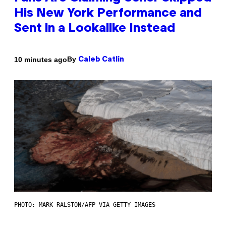
His New York Performance and
Sent in a Lookalike Instead
By
10 minutes ago
Caleb Catlin
PHOTO: MARK RALSTON/AFP VIA GETTY IMAGES