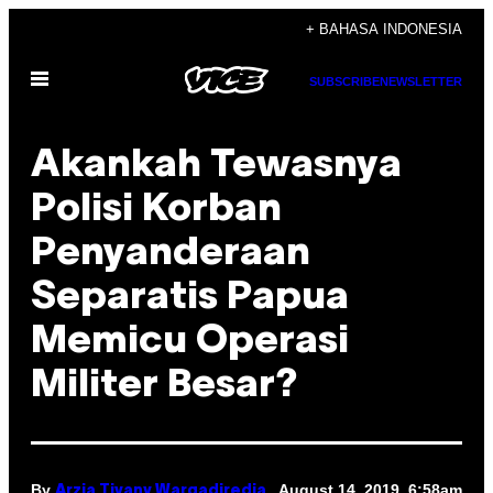
Skip
+ BAHASA INDONESIA
to
Open
content
SUBSCRIBE
NEWSLETTER
Menu
Akankah Tewasnya
Polisi Korban
Penyanderaan
Separatis Papua
Memicu Operasi
Militer Besar?
By
August 14, 2019, 6:58am
Arzia Tivany Wargadiredja