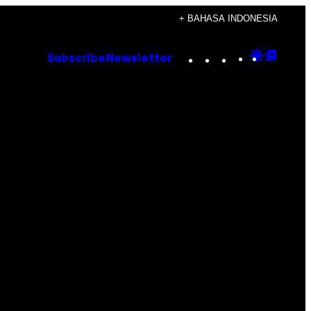
+ BAHASA INDONESIA
Instagram
TikTok
YouTube
Google
Goog
Subscribe
Newsletter
Discove
Top
Posts