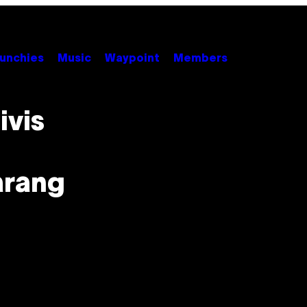
unchies
Music
Waypoint
Members
ivis
arang