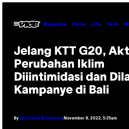
Skip
to
content
Open
Magazine
Pulse
Life
Tech
M
Menu
Jelang KTT G20, Akt
Perubahan Iklim
Diiintimidasi dan Dil
Kampanye di Bali
By
Antariksa Bumiswara
November 8, 2022, 5:35am