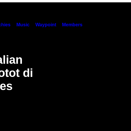
hies
Music
Waypoint
Members
alian
tot di
les