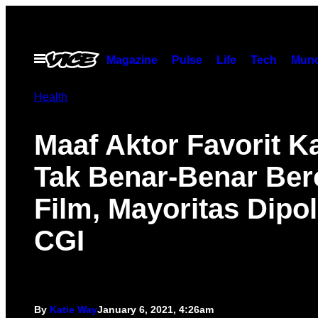
Skip
to
content
Open
Magazine
Pulse
Life
Tech
Munc
Menu
Health
Maaf Aktor Favorit K
Tak Benar-Benar Bero
Film, Mayoritas Dipo
CGI
By
Katie Way
January 6, 2021, 4:26am