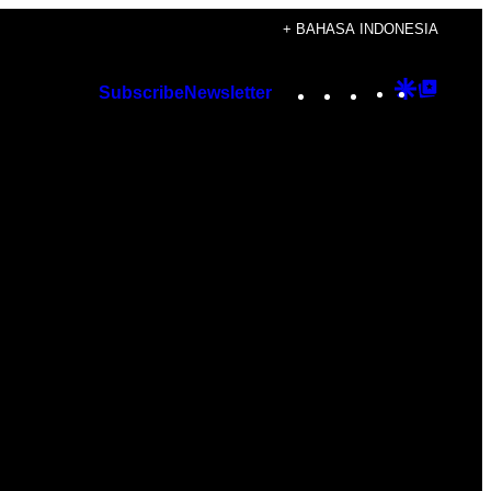
+ BAHASA INDONESIA
Instagram
TikTok
YouTube
Google
Googl
Subscribe
Newsletter
Discover
Top
Posts