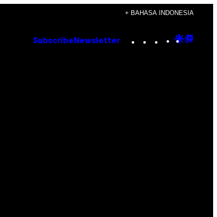
+ BAHASA INDONESIA
Instagram
TikTok
YouTube
Google
Goog
Subscribe
Newsletter
Discove
Top
Posts