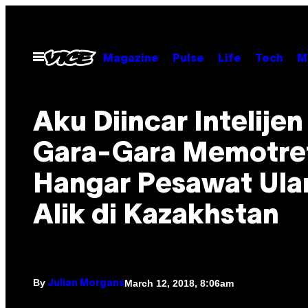
Skip
to
content
Open
Magazine
Pulse
Life
Tech
M
Menu
Aku Diincar Intelijen
Gara-Gara Memotre
Hangar Pesawat Ula
Alik di Kazakhstan
By
March 12, 2018, 8:06am
Julian Morgans