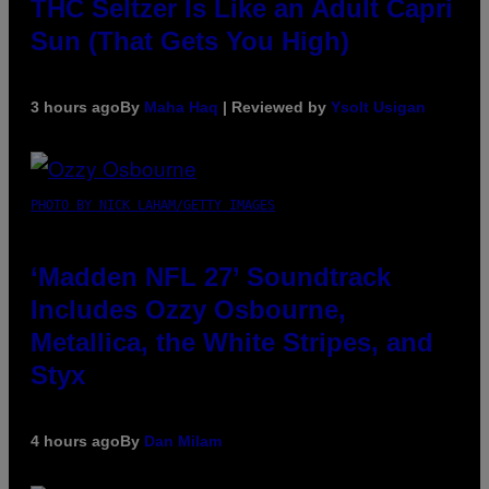
THC Seltzer Is Like an Adult Capri
Sun (That Gets You High)
3 hours ago
By
Maha Haq
| Reviewed by
Ysolt Usigan
PHOTO BY NICK LAHAM/GETTY IMAGES
‘Madden NFL 27’ Soundtrack
Includes Ozzy Osbourne,
Metallica, the White Stripes, and
Styx
4 hours ago
By
Dan Milam