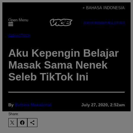
Skip
+ BAHASA INDONESIA
to
Open Menu
content
SUBSCRIBE
NEWSLETTER
Διασκέδαση
Aku Kepengin Belajar
Masak Sama Nenek
Seleb TikTok Ini
By
Bettina Makalintal
July 27, 2020, 2:52am
Share: