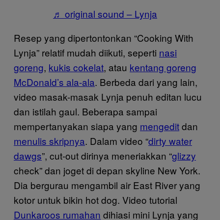
♬ original sound – Lynja
Resep yang dipertontonkan “Cooking With
Lynja” relatif mudah diikuti, seperti
nasi
goreng
,
kukis cokelat
, atau
kentang goreng
McDonald’s ala-ala
. Berbeda dari yang lain,
video masak-masak Lynja penuh editan lucu
dan istilah gaul. Beberapa sampai
mempertanyakan siapa yang
mengedit
dan
menulis skripnya
. Dalam video “
dirty water
dawgs
”, cut-out dirinya meneriakkan “
glizzy
check” dan joget di depan skyline New York.
Dia bergurau mengambil air East River yang
kotor untuk bikin hot dog. Video tutorial
Dunkaroos rumahan
dihiasi mini Lynja yang