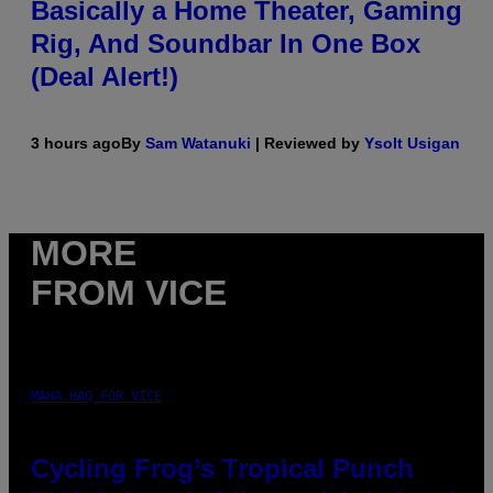
Basically a Home Theater, Gaming
Rig, And Soundbar In One Box
(Deal Alert!)
3 hours ago
By
Sam Watanuki
| Reviewed by
Ysolt Usigan
MORE
FROM VICE
MAHA HAQ FOR VICE
Cycling Frog’s Tropical Punch