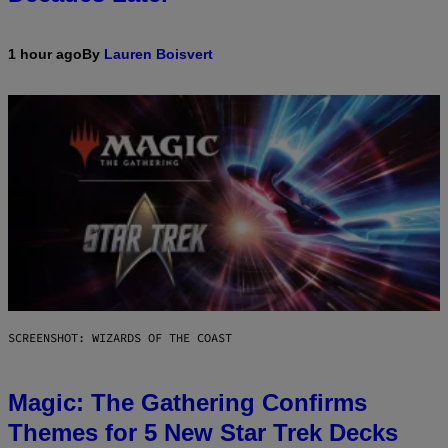
1 hour ago
By
Lauren Boisvert
SCREENSHOT: WIZARDS OF THE COAST
Magic: The Gathering Confirms
Themes for 5 New Star Trek Decks