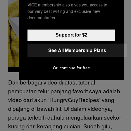
y
VICE membership also gives you access to
v
i
our very best writing and exclusive new
d
documentaries.
e
o
Support for $2
See All Membership Plans
Or, continue for free
Dari berbagai video di atas, tutorial
pembuatan telur panjang favorit saya adalah
video dari akun ‘HungryGuyRecipes’ yang
dipajang di bawah ini. Di dalam videonya,
peraga terlebih dahulu mengeluarkan seekor
kucing dari keranjang cucian. Sudah gitu,