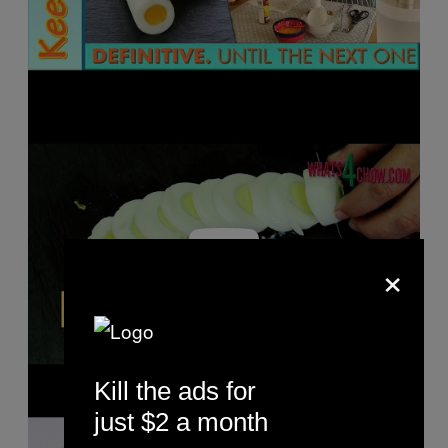
P
l
a
y
v
i
d
e
o
×
Kill the ads for
P
just $2 a month
l
a