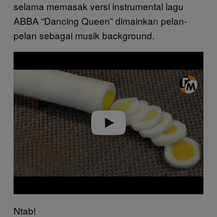
selama memasak versi instrumental lagu
ABBA “Dancing Queen” dimainkan pelan-
pelan sebagai musik background.
P
l
a
y
v
i
d
e
o
Ntab!