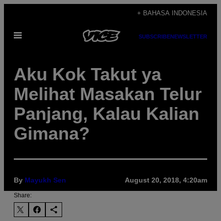
Skip
+ BAHASA INDONESIA
to
Open
content
SUBSCRIBE
NEWSLETTER
Menu
Aku Kok Takut ya
Melihat Masakan Telur
Panjang, Kalau Kalian
Gimana?
By
Mayukh Sen
August 20, 2018, 4:20am
Share: