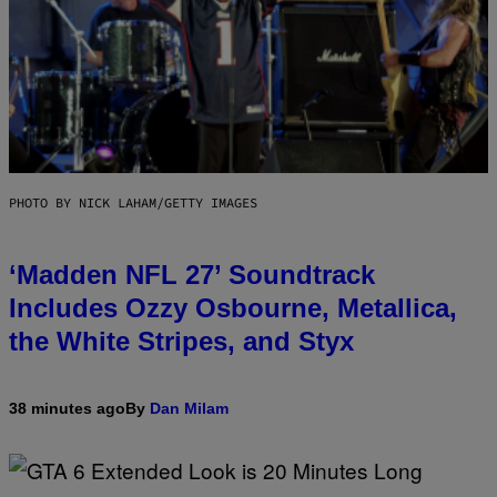
PHOTO BY NICK LAHAM/GETTY IMAGES
‘Madden NFL 27’ Soundtrack
Includes Ozzy Osbourne, Metallica,
the White Stripes, and Styx
38 minutes ago
By
Dan Milam