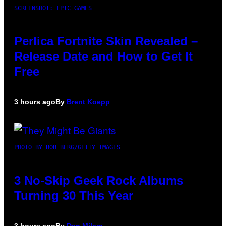
SCREENSHOT: EPIC GAMES
Perlica Fortnite Skin Revealed –
Release Date and How to Get It
Free
3 hours ago
By
Brent Koepp
PHOTO BY BOB BERG/GETTY IMAGES
3 No-Skip Geek Rock Albums
Turning 30 This Year
3 hours ago
By
Dan Milam