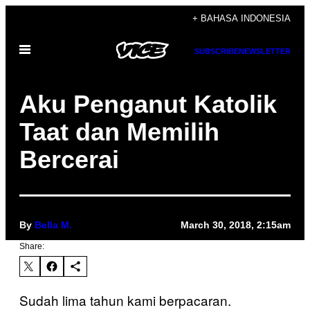
Skip
+ BAHASA INDONESIA
to
Open
content
SUBSCRIBE
NEWSLETTER
Menu
Aku Penganut Katolik
Taat dan Memilih
Bercerai
By
Bella M.
March 30, 2018, 2:15am
Share:
Sudah lima tahun kami berpacaran.