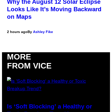
Why the August 12 Solar Eclipse
Looks Like It’s Moving Backward
on Maps
2 hours ago
By
Ashley Fike
MORE
FROM VICE
Is ‘Soft Blocking’ a Healthy or