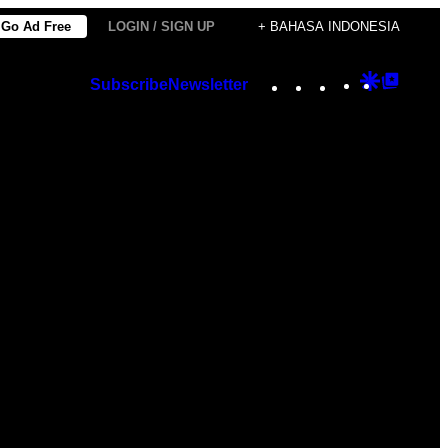
Go Ad Free
LOGIN / SIGN UP
+ BAHASA INDONESIA
Instagram
TikTok
YouTube
Google
Googl
Subscribe
Newsletter
Discover
Top
Posts