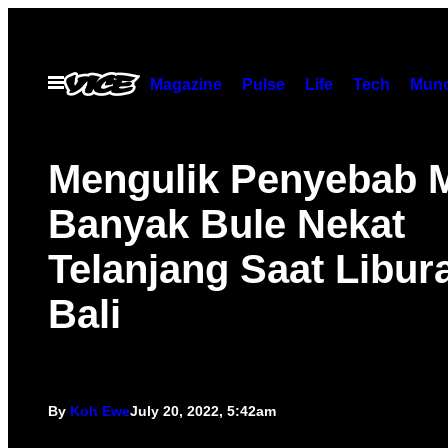
Skip
to
content
Open
Magazine
Pulse
Life
Tech
Munc
Menu
Mengulik Penyebab 
Banyak Bule Nekat
Telanjang Saat Libur
Bali
By
Koh Ewe
July 20, 2022, 5:42am