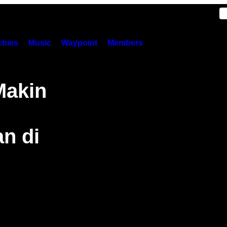
hies
Music
Waypoint
Members
Makin
an di