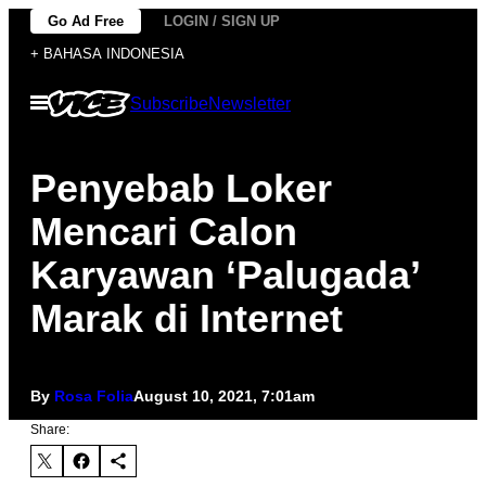
Skip
Go Ad Free
LOGIN / SIGN UP
to
+ BAHASA INDONESIA
content
Open
Subscribe
Newsletter
Menu
Penyebab Loker
Mencari Calon
Karyawan ‘Palugada’
Marak di Internet
By
Rosa Folia
August 10, 2021, 7:01am
Share: