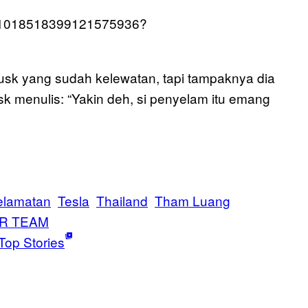
us/1018518399121575936?
usk yang sudah kelewatan, tapi tampaknya dia
usk menulis: “Yakin deh, si penyelam itu emang
elamatan
Tesla
Thailand
Tham Luang
R TEAM
Top Stories