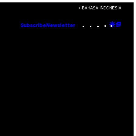
+ BAHASA INDONESIA
Instagram
TikTok
YouTube
Google
Goog
Subscribe
Newsletter
Discove
Top
Posts