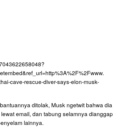
8177043622658048?
eetembed&ref_url=http%3A%2F%2Fwww.
i-cave-rescue-diver-says-elon-musk-
 bantuannya ditolak, Musk ngetwit bahwa dia
 lewat email, dan tabung selamnya dianggap
penyelam lainnya.