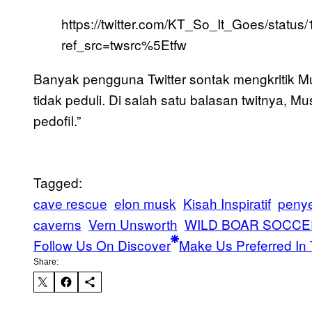
https://twitter.com/KT_So_It_Goes/stat
ref_src=twsrc%5Etfw
Banyak pengguna Twitter sontak mengkritik M
tidak peduli. Di salah satu balasan twitnya, M
pedofil.”
Tagged:
cave rescue
elon musk
Kisah Inspiratif
peny
caverns
Vern Unsworth
WILD BOAR SOCCE
Follow Us On Discover
Make Us Preferred In 
Share: