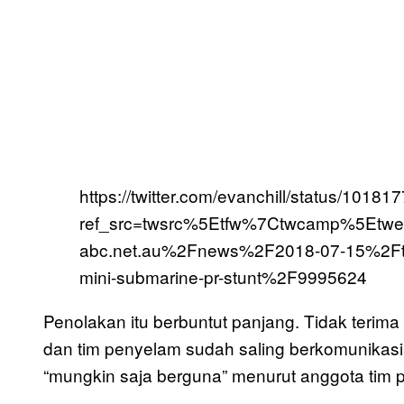
https://twitter.com/evanchill/status/101
ref_src=twsrc%5Etfw%7Ctwcamp%5Etw
abc.net.au%2Fnews%2F2018-07-15%2Ftha
mini-submarine-pr-stunt%2F9995624
Penolakan itu berbuntut panjang. Tidak terima
dan tim penyelam sudah saling berkomunikasi
“mungkin saja berguna” menurut anggota tim 