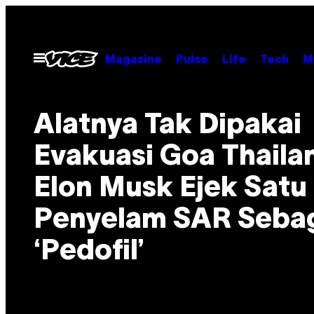
Skip
to
content
Open
Magazine
Pulse
Life
Tech
M
Menu
Alatnya Tak Dipakai
Evakuasi Goa Thaila
Elon Musk Ejek Satu
Penyelam SAR Seba
‘Pedofil’