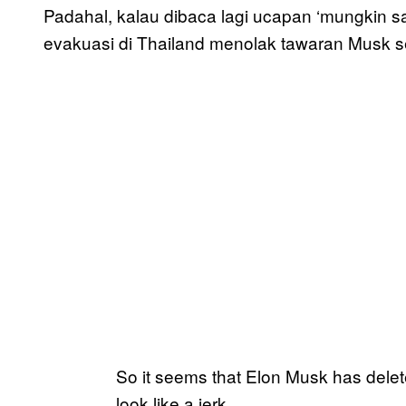
Padahal, kalau dibaca lagi ucapan ‘mungkin saja’
evakuasi di Thailand menolak tawaran Musk se
So it seems that Elon Musk has delete
look like a jerk.