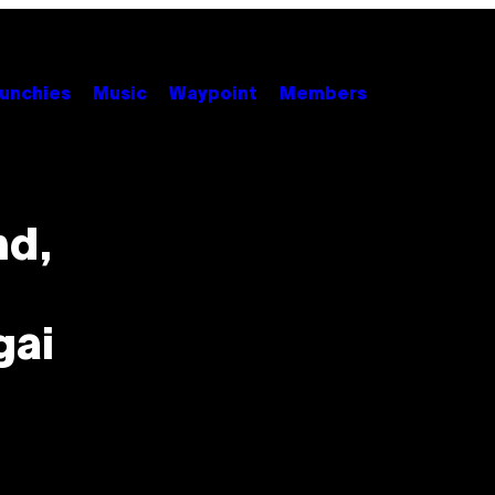
unchies
Music
Waypoint
Members
nd,
gai