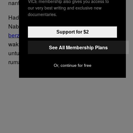
VICE membership also gives you access to
nanti dapat pahala,” kata Atta.
our very best writing and exclusive new
documentaries.
Hadis tersebut lengkapnya disertai imbauan
Nabi Muhammad saw.
agar para suami tidak
Support for $2
berzina
karena itu adalah dosa. Namun, di
waktu tertentu ajaran ini semata jadi alat
See All Membership Plans
untuk melegalkan kekerasan seksual dalam
rumah tangga.
Or, continue for free