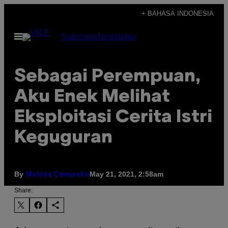
Skip
+ BAHASA INDONESIA
to
Open
Subscribe
Newsletter
content
Menu
Sebagai Perempuan,
Aku Enek Melihat
Eksploitasi Cerita Istri
Keguguran
By
May 21, 2021, 2:58am
Mahisa Cempaka
Share: