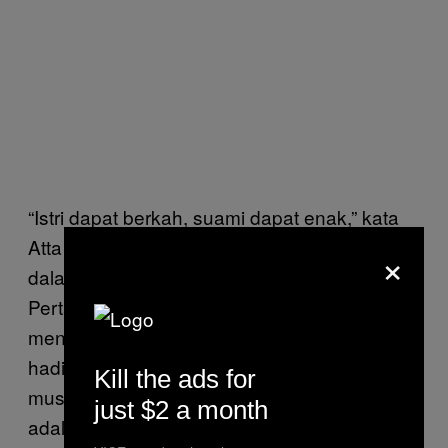
“Istri dapat berkah, suami dapat enak,” kata
Atta sambil rambutnya dikeringkan Aurel,
×
dalam video berjudul clickbait “Malam
Pertama Atta Aurel”. Di akhir video itu, saat
menutup pintu kamar hotel, Atta merujuk
hadis yang sangat populer di kalangan
Kill the ads for
muslim bahwa hubungan intim dengan istri
just $2 a month
adalah ibadah. “Ini aku mau ibadah dulu,