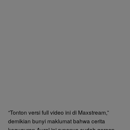
“Tonton versi full video ini di Maxstream,”
demikian bunyi maklumat bahwa cerita
keguguran Aurel ini rupanya sudah gercep