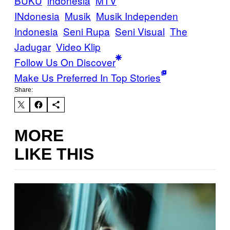
BUKU
indonesia
MTV
INdonesia
Musik
Musik Independen
Indonesia
Seni Rupa
Seni Visual
The
Jadugar
Video Klip
Follow Us On Discover
Make Us Preferred In Top Stories
Share:
MORE
LIKE THIS