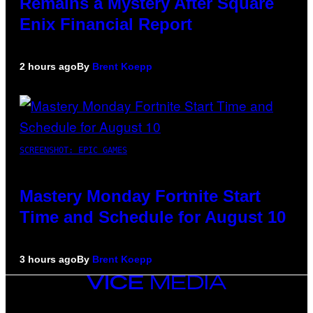
Remains a Mystery After Square
Enix Financial Report
2 hours ago
By
Brent Koepp
SCREENSHOT: EPIC GAMES
Mastery Monday Fortnite Start
Time and Schedule for August 10
3 hours ago
By
Brent Koepp
VICE
MEDIA
INSTAGRAM
TIKTOK
YOUTUBE