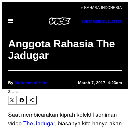
Skip
+ BAHASA INDONESIA
to
Open
content
SUBSCRIBE
NEWSLETTER
Menu
Anggota Rahasia The
Jadugar
By
Muhammad Hilmi
March 7, 2017, 4:23am
Share:
Saat membicarakan kiprah kolektif seniman
video
The Jadugar
, biasanya kita hanya akan