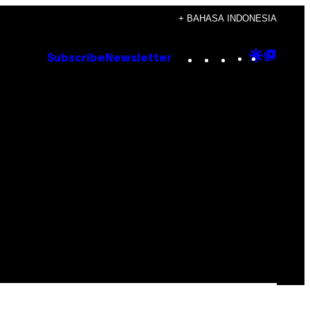
+ BAHASA INDONESIA
Instagram
TikTok
YouTube
Google
Goog
Subscribe
Newsletter
Discove
Top
Posts