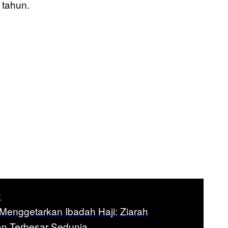
 tahun.
t
 Menggetarkan Ibadah Haji: Ziarah
n Terbesar Sedunia