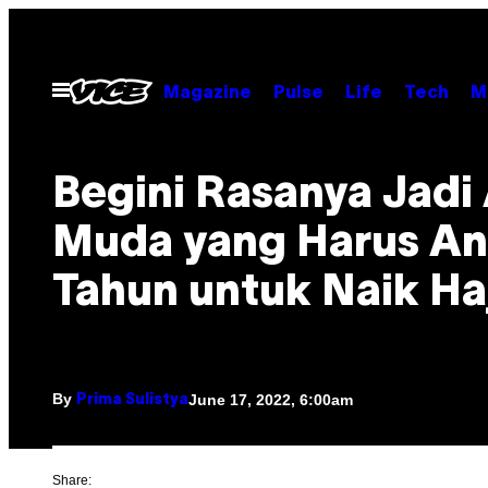
Skip
to
content
Open
Magazine
Pulse
Life
Tech
M
Menu
Begini Rasanya Jadi
Muda yang Harus An
Tahun untuk Naik Ha
By
June 17, 2022, 6:00am
Prima Sulistya
Share: