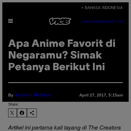
Skip
+ BAHASA INDONESIA
to
Open
content
SUBSCRIBE
NEWSLETTER
Menu
Apa Anime Favorit di
Negaramu? Simak
Petanya Berikut Ini
By
April 27, 2017, 5:15am
Beckett Muffson
Share:
Artikel ini pertama kali tayang di The Creators