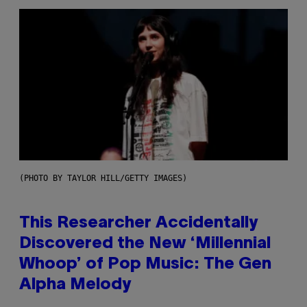
(PHOTO BY TAYLOR HILL/GETTY IMAGES)
This Researcher Accidentally
Discovered the New ‘Millennial
Whoop’ of Pop Music: The Gen
Alpha Melody