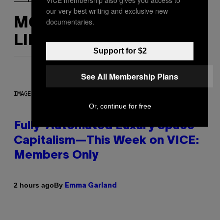
our very best writing and exclusive new
MORE
documentaries.
LIKE THIS
Support for $2
See All Membership Plans
IMAGE: NICK DOVE
Or, continue for free
Fully-Automated Luxury Space
Capitalism—This Week on VICE:
Members Only
By
2 hours ago
Emma Garland