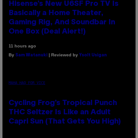
Hisense’s New U6SF Pro TV Is
Basically a Home Theater,
Gaming Rig, And Soundbar In
One Box (Deal Alert!)
11 hours ago
By
| Reviewed by
Sam Watanuki
Ysolt Usigan
MAHA HAQ FOR VICE
Cycling Frog’s Tropical Punch
THC Seltzer Is Like an Adult
Capri Sun (That Gets You High)