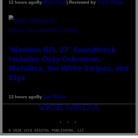
By
| Reviewed by
12 hours ago
Maha Haq
Ysolt Usigan
PHOTO BY NICK LAHAM/GETTY IMAGES
‘Madden NFL 27’ Soundtrack
Includes Ozzy Osbourne,
Metallica, the White Stripes, and
Styx
By
13 hours ago
Dan Milam
VICE
MEDIA
INSTAGRAM
TIKTOK
YOUTUBE
© 2026 VICE DIGITAL PUBLISHING, LLC