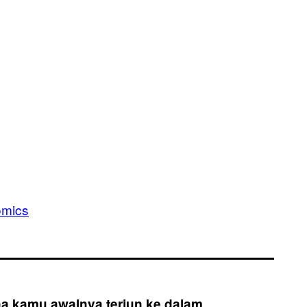
omics
na kamu awalnya terjun ke dalam