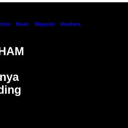
hies
Music
Waypoint
Members
s HAM
nya
ding