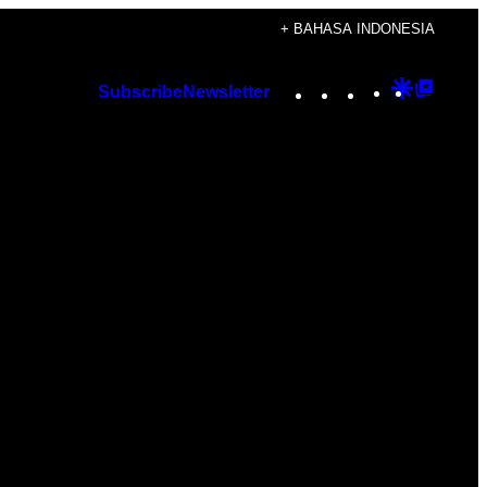
+ BAHASA INDONESIA
Instagram
TikTok
YouTube
Google
Googl
Subscribe
Newsletter
Discover
Top
Posts