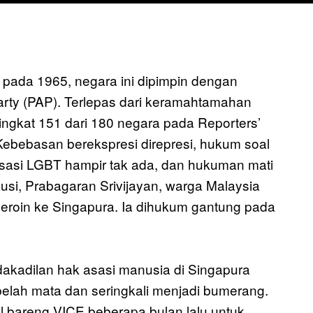
ada 1965, negara ini dipimpin dengan
Party (PAP). Terlepas dari keramahtamahan
ingkat 151 dari 180 negara pada Reporters’
Kebebasan berekspresi direpresi, hukum soal
 asasi LGBT hampir tak ada, dan hukuman mati
usi, Prabagaran Srivijayan, warga Malaysia
roin ke Singapura. Ia dihukum gantung pada
idakadilan hak asasi manusia di Singapura
belah mata dan seringkali menjadi bumerang.
l bareng VICE beberapa bulan lalu untuk