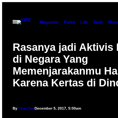
Skip
to
content
Open
Magazine
Pulse
Life
Tech
Munc
Menu
Rasanya jadi Aktivi
di Negara Yang
Memenjarakanmu Ha
Karena Kertas di Din
By
Cher Tan
December 5, 2017, 5:00am