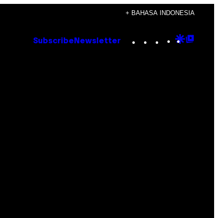
+ BAHASA INDONESIA
Instagram
TikTok
YouTube
Google
Goog
Subscribe
Newsletter
Discove
Top
Posts