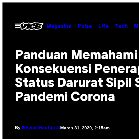
Skip
to
content
Open
Magazine
Pulse
Life
Tech
M
Menu
Panduan Memahami
Konsekuensi Pener
Status Darurat Sipil 
Pandemi Corona
By
March 31, 2020, 2:15am
Ikhwan Hastanto