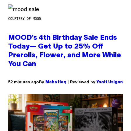
COURTESY OF MOOD
MOOD’s 4th Birthday Sale Ends
Today— Get Up to 25% Off
Prerolls, Flower, and More While
You Can
By
| Reviewed by
52 minutes ago
Maha Haq
Ysolt Usigan