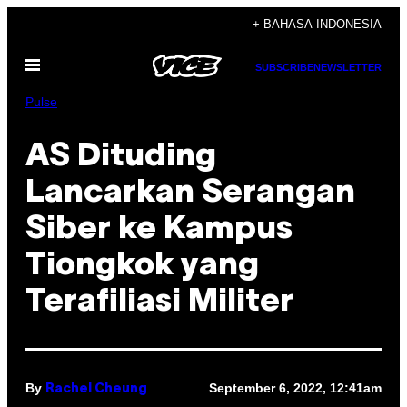
Skip
+ BAHASA INDONESIA
to
Open
content
SUBSCRIBE
NEWSLETTER
Menu
Pulse
AS Dituding
Lancarkan Serangan
Siber ke Kampus
Tiongkok yang
Terafiliasi Militer
By
September 6, 2022, 12:41am
Rachel Cheung