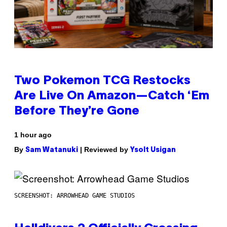
Two Pokemon TCG Restocks
Are Live On Amazon—Catch ‘Em
Before They’re Gone
1 hour ago
By
| Reviewed by
Sam Watanuki
Ysolt Usigan
SCREENSHOT: ARROWHEAD GAME STUDIOS