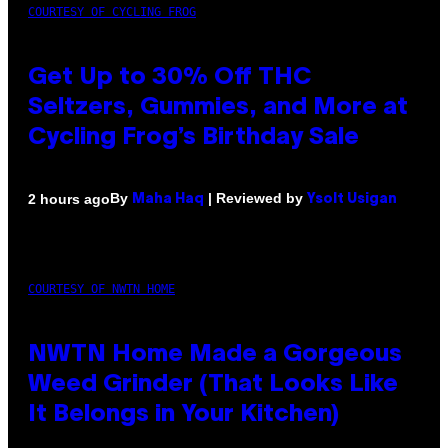
COURTESY OF CYCLING FROG
Get Up to 30% Off THC
Seltzers, Gummies, and More at
Cycling Frog’s Birthday Sale
By
| Reviewed by
2 hours ago
Maha Haq
Ysolt Usigan
COURTESY OF NWTN HOME
NWTN Home Made a Gorgeous
Weed Grinder (That Looks Like
It Belongs in Your Kitchen)