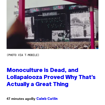
(PHOTO VIA T-MOBILE)
Monoculture is Dead, and
Lollapalooza Proved Why That’s
Actually a Great Thing
By
47 minutes ago
Caleb Catlin