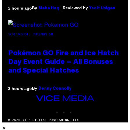
By
| Reviewed by
2 hours ago
Maha Haq
Ysolt Usigan
SCREENSHOT: POKEMON GO
Pokémon GO Fire and Ice Hatch
Day Event Guide – All Bonuses
and Special Hatches
By
3 hours ago
Denny Connolly
VICE
MEDIA
INSTAGRAM
TIKTOK
YOUTUBE
© 2026 VICE DIGITAL PUBLISHING, LLC
×