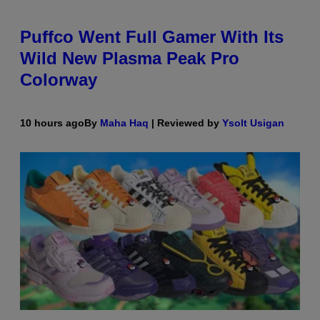
Puffco Went Full Gamer With Its
Wild New Plasma Peak Pro
Colorway
10 hours ago
By
Maha Haq
| Reviewed by
Ysolt Usigan