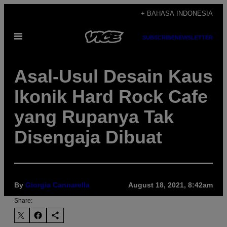
Skip
+ BAHASA INDONESIA
to
Open
content
SUBSCRIBE
NEWSLETTER
Menu
Asal-Usul Desain Kaus
Ikonik Hard Rock Cafe
yang Rupanya Tak
Disengaja Dibuat
By
Giorgia Cannarella
August 18, 2021, 8:42am
Share: