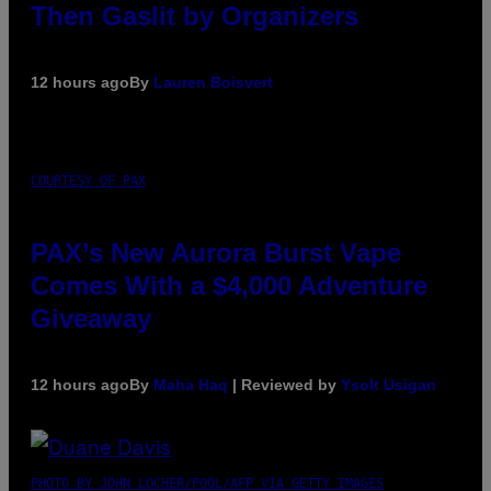
Then Gaslit by Organizers
12 hours ago
By
Lauren Boisvert
COURTESY OF PAX
PAX’s New Aurora Burst Vape
Comes With a $4,000 Adventure
Giveaway
12 hours ago
By
Maha Haq
| Reviewed by
Ysolt Usigan
PHOTO BY JOHN LOCHER/POOL/AFP VIA GETTY IMAGES