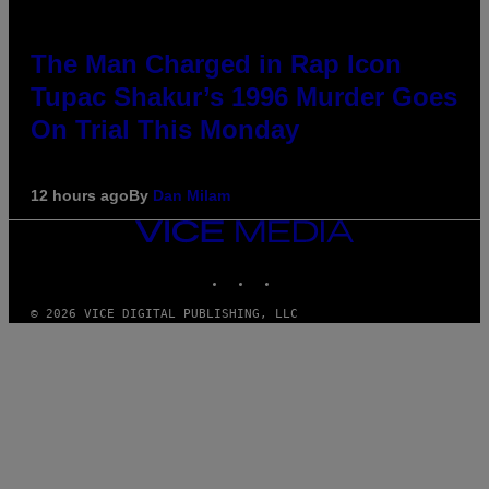
The Man Charged in Rap Icon
Tupac Shakur’s 1996 Murder Goes
On Trial This Monday
12 hours ago
By
Dan Milam
VICE
MEDIA
INSTAGRAM
TIKTOK
YOUTUBE
© 2026 VICE DIGITAL PUBLISHING, LLC