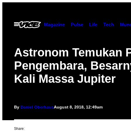
Skip
to
content
Open
Magazine
Pulse
Life
Tech
Munc
Menu
Astronom Temukan P
Pengembara, Besarn
Kali Massa Jupiter
By
Daniel Oberhaus
August 8, 2018, 12:49am
Share: