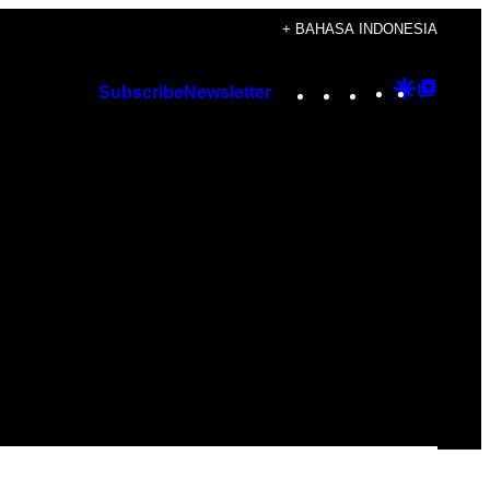
+ BAHASA INDONESIA
Instagram
TikTok
YouTube
Google
Googl
Subscribe
Newsletter
Discover
Top
Posts