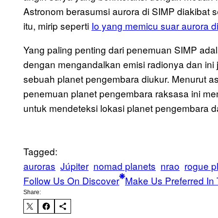
Astronom berasumsi aurora di SIMP diakibat se
itu, mirip seperti
Io yang memicu suar aurora di 
Yang paling penting dari penemuan SIMP adala
dengan mengandalkan emisi radionya dan ini
sebuah planet pengembara diukur. Menurut ast
penemuan planet pengembara raksasa ini m
untuk mendeteksi lokasi planet pengembara d
Tagged:
auroras
Júpiter
nomad planets
nrao
rogue p
Follow Us On Discover
Make Us Preferred In 
Share: