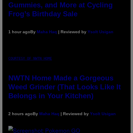
Gummies, and More at Cycling
Frog’s Birthday Sale
1 hour ago
By
Maha Haq
| Reviewed by
Ysolt Usigan
COURTESY OF NWTN HOME
NWTN Home Made a Gorgeous
Weed Grinder (That Looks Like It
Belongs in Your Kitchen)
2 hours ago
By
Maha Haq
| Reviewed by
Ysolt Usigan