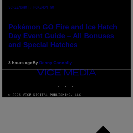
SCREENSHOT: POKEMON GO
Pokémon GO Fire and Ice Hatch
Day Event Guide – All Bonuses
and Special Hatches
3 hours ago
By
Denny Connolly
VICE
MEDIA
INSTAGRAM
TIKTOK
YOUTUBE
© 2026 VICE DIGITAL PUBLISHING, LLC