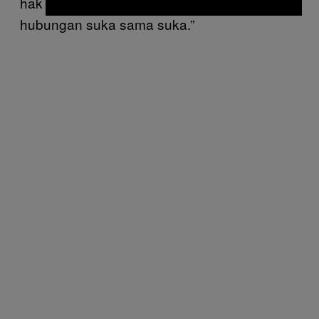
hak dasar mereka serta hak terlibat dalam
hubungan suka sama suka.”