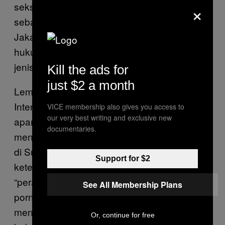
×
seks antar sesama perempuan. Ini pula
sebabnya polisi dalam penggerebekan di
Jakarta maupun Surabaya memakai dasar
hukum pornoaksi, bukan hubungan sesama
jenis.
Kill the ads for
just $2 a month
Lembaga pemantau HAM, Amnesty
International, mengutuk berbagai tindakan
VICE membership also gives you access to
our very best writing and exclusive new
aparat hukum Indonesia yang
documentaries.
mendiskriminasi penyuka sesama jenis, baik
di Surabaya, Jakarta, maupun Aceh. Melalui
Support for $2
keterangan tertulis, mereka menyatakan
“peraturan tentang definisi pornografi dan
See All Membership Plans
pornoaksi yang ambigu digunakan aparat
menyasar komunitas LGBTQ dan mencabut
Or, continue for free