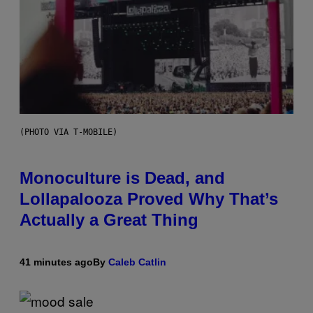
(PHOTO VIA T-MOBILE)
Monoculture is Dead, and
Lollapalooza Proved Why That’s
Actually a Great Thing
41 minutes ago
By
Caleb Catlin