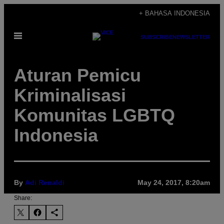
Skip
+ BAHASA INDONESIA
to
Open
content
SUBSCRIBE
NEWSLETTER
Menu
Aturan Pemicu
Kriminalisasi
Komunitas LGBTQ
Indonesia
By
Adi Renaldi
May 24, 2017, 8:20am
Share: