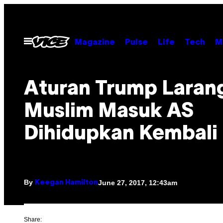
Skip
to
content
Open
Magazine
Pulse
Life
Tech
M
Menu
Aturan Trump Laran
Muslim Masuk AS
Dihidupkan Kembali
By
June 27, 2017, 12:43am
Keegan Hamilton
Share: