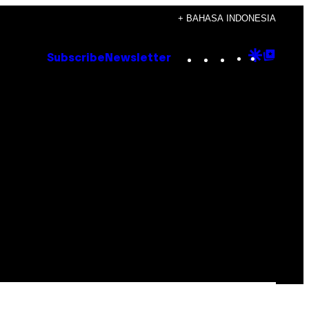
+ BAHASA INDONESIA
Instagram
TikTok
YouTube
Google
Goog
Subscribe
Newsletter
Discove
Top
Posts