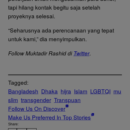
tapi hilang kontak begitu saja setelah
proyeknya selesai.
“Seharusnya ada perencanaan yang tepat
untuk kami,” dia menyimpulkan.
.
Follow Muktadir Rashid di
Twitter
Tagged:
Bangladesh
Dhaka
hijra
Islam
LGBTQI
mu
slim
transgender
Transpuan
Follow Us On Discover
Make Us Preferred In Top Stories
Share: