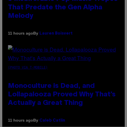
That Predate the Gen Alpha
Melody
By
11 hours ago
Lauren Boisvert
(PHOTO VIA T-MOBILE)
Monoculture is Dead, and
Lollapalooza Proved Why That’s
Actually a Great Thing
By
11 hours ago
Caleb Catlin