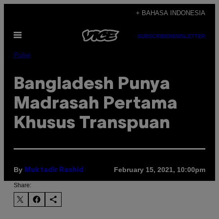
Skip
+ BAHASA INDONESIA
to
Open
content
SUBSCRIBE
NEWSLETTER
Menu
Pulse
Bangladesh Punya
Madrasah Pertama
Khusus Transpuan
By
February 15, 2021, 10:00pm
Muktadir Rashid
Share: