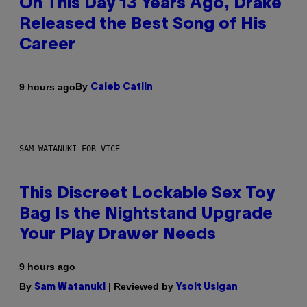
On This Day 13 Years Ago, Drake
Released the Best Song of His
Career
By
9 hours ago
Caleb Catlin
SAM WATANUKI FOR VICE
This Discreet Lockable Sex Toy
Bag Is the Nightstand Upgrade
Your Play Drawer Needs
9 hours ago
By
| Reviewed by
Sam Watanuki
Ysolt Usigan