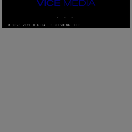
VICE
MEDIA
INSTAGRAM
TIKTOK
YOUTUBE
© 2026 VICE DIGITAL PUBLISHING, LLC