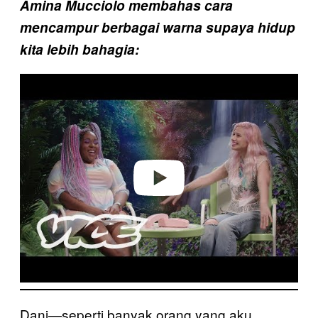
Amina Mucciolo membahas cara
mencampur berbagai warna supaya hidup
kita lebih bahagia:
P
l
a
y
v
i
d
e
o
Dani—seperti banyak orang yang aku