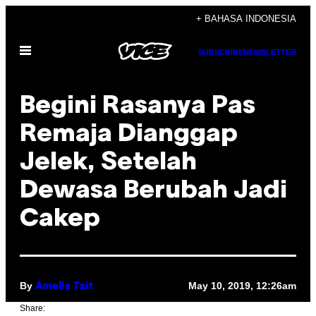
Skip
+ BAHASA INDONESIA
to
Open
content
SUBSCRIBE
NEWSLETTER
Menu
Begini Rasanya Pas
Remaja Dianggap
Jelek, Setelah
Dewasa Berubah Jadi
Cakep
By
May 10, 2019, 12:26am
Amelia Tait
Share: