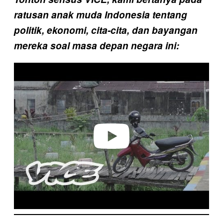
ratusan anak muda Indonesia tentang
politik, ekonomi, cita-cita, dan bayangan
mereka soal masa depan negara ini:
P
l
a
y
v
i
d
e
o