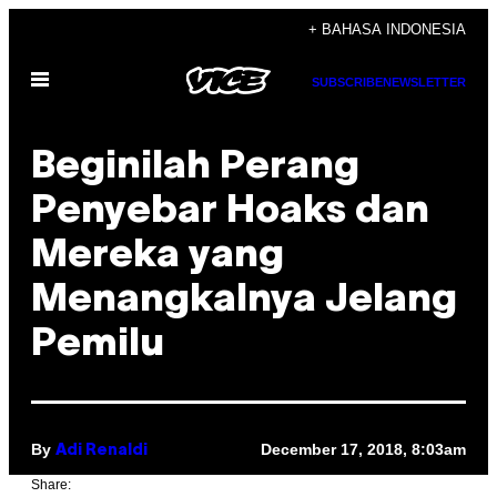
Skip
+ BAHASA INDONESIA
to
Open
content
SUBSCRIBE
NEWSLETTER
Menu
Beginilah Perang
Penyebar Hoaks dan
Mereka yang
Menangkalnya Jelang
Pemilu
By
December 17, 2018, 8:03am
Adi Renaldi
Share: