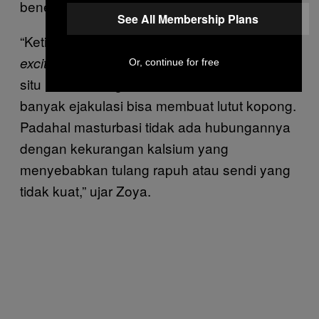
beneran, patah).
See All Membership Plans
“Ketika orgasme disertai ejakulasi, ada
dan sensasi lemas di lutut. Dari
excitement
Or, continue for free
situ berkembang mitos bahwa semakin
banyak ejakulasi bisa membuat lutut kopong.
Padahal masturbasi tidak ada hubungannya
dengan kekurangan kalsium yang
menyebabkan tulang rapuh atau sendi yang
tidak kuat,” ujar Zoya.