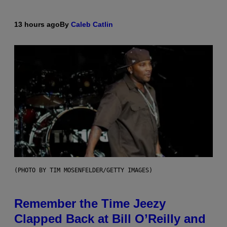
13 hours ago
By
Caleb Catlin
(PHOTO BY TIM MOSENFELDER/GETTY IMAGES)
Remember the Time Jeezy
Clapped Back at Bill O’Reilly and