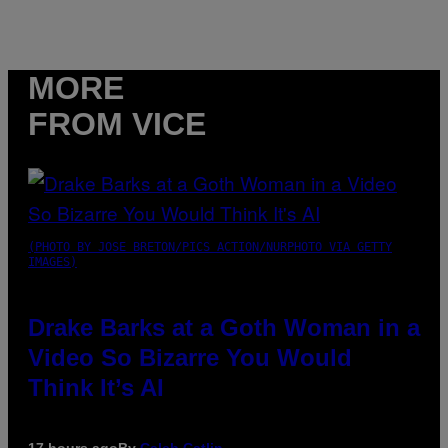
MORE
FROM VICE
(PHOTO BY JOSE BRETON/PICS ACTION/NURPHOTO VIA GETTY
IMAGES)
Drake Barks at a Goth Woman in a
Video So Bizarre You Would
Think It’s AI