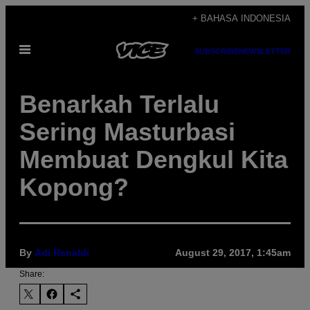
Skip
+ BAHASA INDONESIA
to
Open
content
SUBSCRIBE
NEWSLETTER
Menu
Benarkah Terlalu
Sering Masturbasi
Membuat Dengkul Kita
Kopong?
By
Adi Renaldi
August 29, 2017, 1:45am
Share: