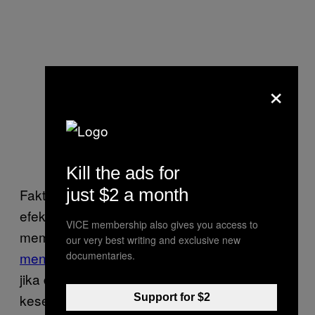
×
Kill the ads for
just $2 a month
Faktanya, masturbasi malah jauh dari semua
efek buruk tadi. Penelitian medis
VICE membership also gives you access to
membuktikan merancap secara berkala bisa
our very best writing and exclusive new
menekan risiko kanker prostat
. Tentu saja,
documentaries.
jika dilakukan kelewat ekstrem, alias
keseringan, ada
risiko patah penis
(iya
Support for $2