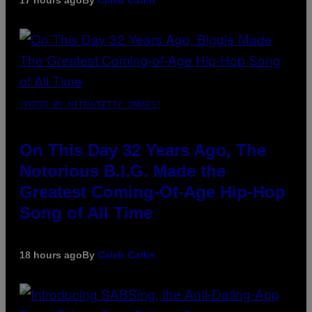
17 hours ago
By
Caleb Catlin
(PHOTO BY NITRO/GETTY IMAGES)
On This Day 32 Years Ago, The
Notorious B.I.G. Made the
Greatest Coming-Of-Age Hip-Hop
Song of All Time
18 hours ago
By
Caleb Catlin