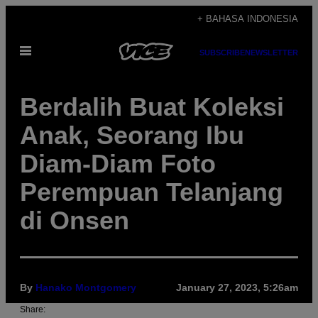
Skip
+ BAHASA INDONESIA
to
Open
content
SUBSCRIBE
NEWSLETTER
Menu
Berdalih Buat Koleksi
Anak, Seorang Ibu
Diam-Diam Foto
Perempuan Telanjang
di Onsen
By
Hanako Montgomery
January 27, 2023, 5:26am
Share: