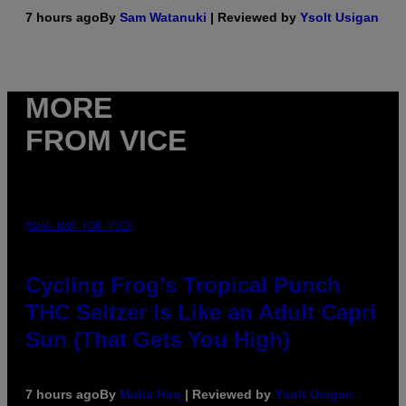
7 hours ago
By
Sam Watanuki
| Reviewed by
Ysolt Usigan
MORE
FROM VICE
MAHA HAQ FOR VICE
Cycling Frog’s Tropical Punch
THC Seltzer Is Like an Adult Capri
Sun (That Gets You High)
7 hours ago
By
Maha Haq
| Reviewed by
Ysolt Usigan