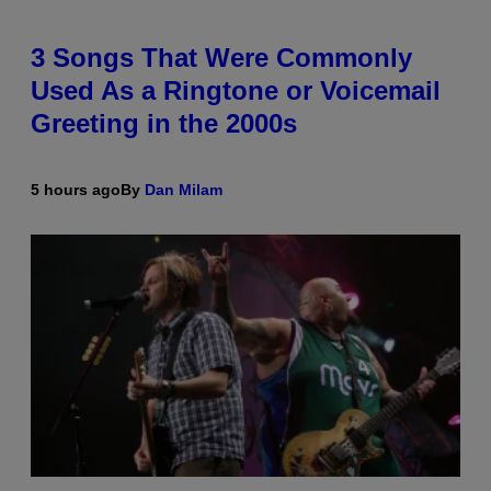
3 Songs That Were Commonly
Used As a Ringtone or Voicemail
Greeting in the 2000s
5 hours ago
By
Dan Milam