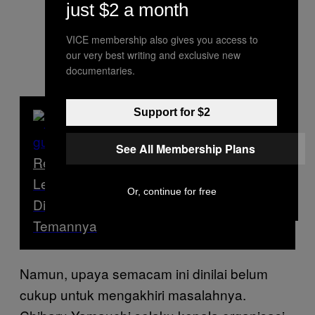
just $2 a month
VICE membership also gives you access to
our very best writing and exclusive new
documentaries.
Support for $2
See All Membership Plans
Read Next
Lelaki Kanibal asal Jepang Ini Tidak
Or, continue for free
Dipenjara Meski Memutilasi dan Makan
Temannya
Namun, upaya semacam ini dinilai belum
cukup untuk mengakhiri masalahnya.