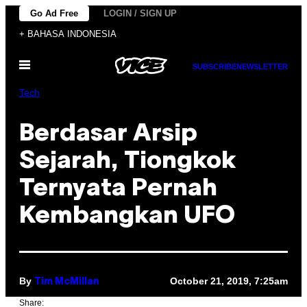
Skip
Go Ad Free
LOGIN / SIGN UP
to
+ BAHASA INDONESIA
content
Open
SUBSCRIBE
NEWSLETTER
Menu
Tech
Berdasar Arsip
Sejarah, Tiongkok
Ternyata Pernah
Kembangkan UFO
By
October 21, 2019, 7:25am
Tim McMillan
Share: