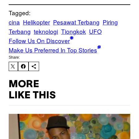
Tagged:
cina
Helikopter
Pesawat Terbang
Piring
Terbang
teknologi
Tiongkok
UFO
Follow Us On Discover
Make Us Preferred In Top Stories
Share:
MORE
LIKE THIS