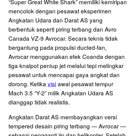
“Super Great White Shark” memiliki kemiripan
mencolok dengan pesawat eksperimen
Angkatan Udara dan Darat AS yang
berbentuk seperti piring terbang dan Avro
Canada VZ-9 Avrocar. Secara teknis tidak
bergantung pada propulsi ducted-fan,
Avrocar menggunakan efek Coanda dengan
tiga knalpot peniup jet melalui tepi melingkar
pesawat untuk mencapai gaya angkat dan
dorong. Ketika
visi
awal pesawat tempur
Mach 3.5 “Y-2” milik Angkatan Udara AS
dianggap tidak realistis.
Angkatan Darat AS membayangkan versi
tempered desain piring terbang — Avrocar —
sebagai pengganti jip dan helikopter. Setelah