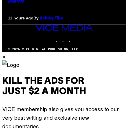
Alive
By
11 hours ago
Ashley Fike
VICE
MEDIA
INSTAGRAM
TIKTOK
YOUTUBE
© 2026 VICE DIGITAL PUBLISHING, LLC
×
KILL THE ADS FOR
JUST $2 A MONTH
VICE membership also gives you access to our
very best writing and exclusive new
documentaries.