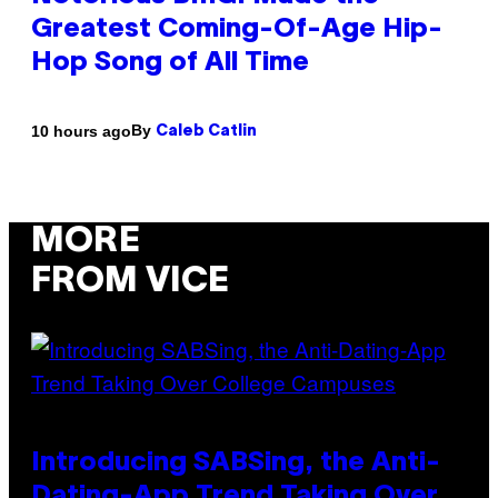
Greatest Coming-Of-Age Hip-
Hop Song of All Time
By
10 hours ago
Caleb Catlin
MORE
FROM VICE
Introducing SABSing, the Anti-
Dating-App Trend Taking Over