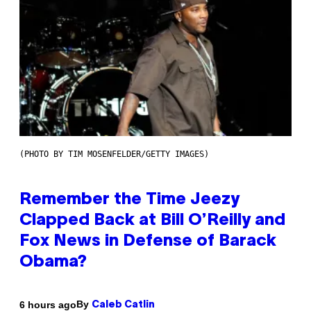
(PHOTO BY TIM MOSENFELDER/GETTY IMAGES)
Remember the Time Jeezy
Clapped Back at Bill O’Reilly and
Fox News in Defense of Barack
Obama?
By
6 hours ago
Caleb Catlin