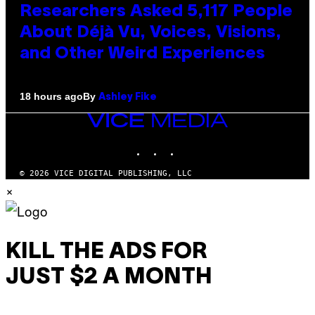
Researchers Asked 5,117 People
About Déjà Vu, Voices, Visions,
and Other Weird Experiences
By
18 hours ago
Ashley Fike
VICE
MEDIA
INSTAGRAM
TIKTOK
YOUTUBE
© 2026 VICE DIGITAL PUBLISHING, LLC
×
KILL THE ADS FOR
JUST $2 A MONTH