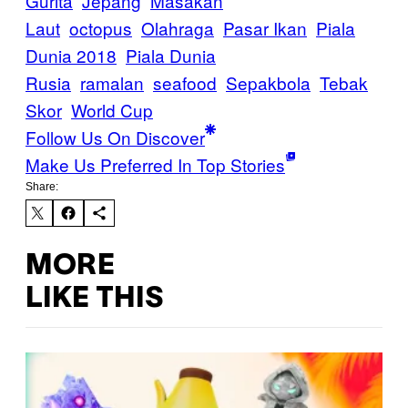
Gurita
Jepang
Masakan
Laut
octopus
Olahraga
Pasar Ikan
Piala
Dunia 2018
Piala Dunia
Rusia
ramalan
seafood
Sepakbola
Tebak
Skor
World Cup
Follow Us On Discover
Make Us Preferred In Top Stories
Share:
MORE
LIKE THIS