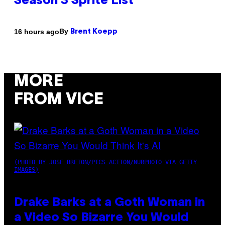
Season 3 Sprite List
By
16 hours ago
Brent Koepp
MORE
FROM VICE
(PHOTO BY JOSE BRETON/PICS ACTION/NURPHOTO VIA GETTY
IMAGES)
Drake Barks at a Goth Woman in
a Video So Bizarre You Would