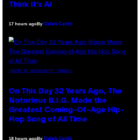
Think It’s AI
By
17 hours ago
Caleb Catlin
(PHOTO BY NITRO/GETTY IMAGES)
On This Day 32 Years Ago, The
Notorious B.I.G. Made the
Greatest Coming-Of-Age Hip-
Hop Song of All Time
By
18 hours ago
Caleb Catlin