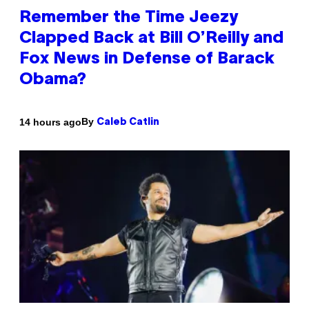
Remember the Time Jeezy
Clapped Back at Bill O’Reilly and
Fox News in Defense of Barack
Obama?
By
14 hours ago
Caleb Catlin