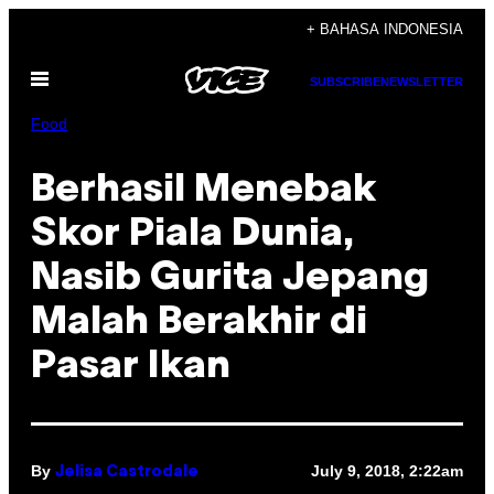
Skip
+ BAHASA INDONESIA
to
Open
content
SUBSCRIBE
NEWSLETTER
Menu
Food
Berhasil Menebak
Skor Piala Dunia,
Nasib Gurita Jepang
Malah Berakhir di
Pasar Ikan
By
July 9, 2018, 2:22am
Jelisa Castrodale