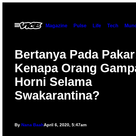
Skip
to
content
Open
Magazine
Pulse
Life
Tech
Munc
Menu
Bertanya Pada Pakar
Kenapa Orang Gamp
Horni Selama
Swakarantina?
By
Nana Baah
April 6, 2020, 5:47am