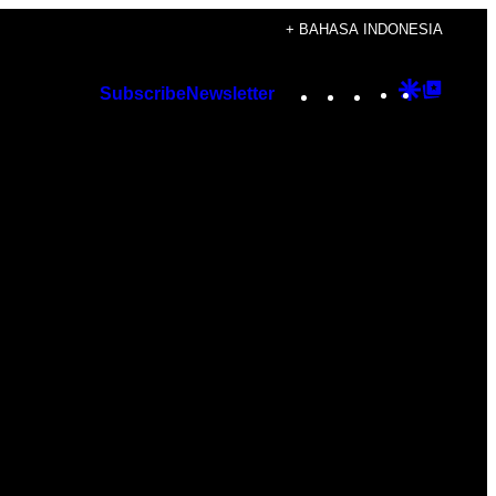
+ BAHASA INDONESIA
Instagram
TikTok
YouTube
Google
Googl
Subscribe
Newsletter
Discover
Top
Posts