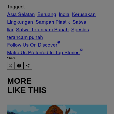
Tagged:
Asia Selatan
Beruang
India
Kerusakan
Lingkungan
Sampah Plastik
Satwa
liar
Satwa Terancam Punah
Spesies
terancam punah
Follow Us On Discover
Make Us Preferred In Top Stories
Share:
MORE
LIKE THIS