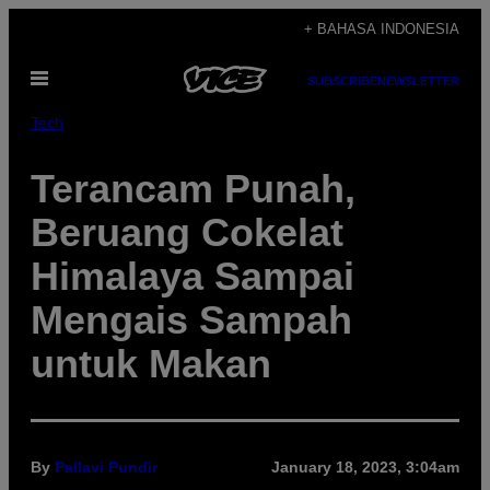
Skip
+ BAHASA INDONESIA
to
Open
content
SUBSCRIBE
NEWSLETTER
Menu
Tech
Terancam Punah,
Beruang Cokelat
Himalaya Sampai
Mengais Sampah
untuk Makan
By
Pallavi Pundir
January 18, 2023, 3:04am