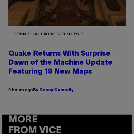
SCREENSHOT: MACHINEGAMES/ID SOFTWARE
Quake Returns With Surprise
Dawn of the Machine Update
Featuring 19 New Maps
By
9 hours ago
Denny Connolly
MORE
FROM VICE