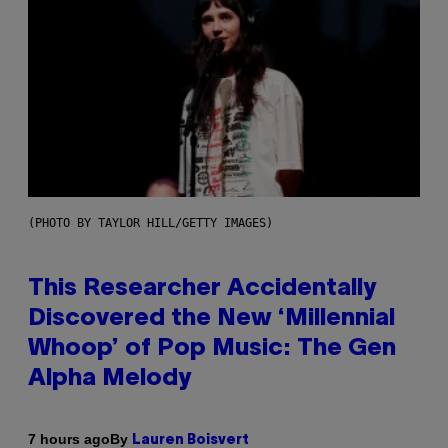
(PHOTO BY TAYLOR HILL/GETTY IMAGES)
This Researcher Accidentally
Discovered the New ‘Millennial
Whoop’ of Pop Music: The Gen
Alpha Melody
By
7 hours ago
Lauren Boisvert