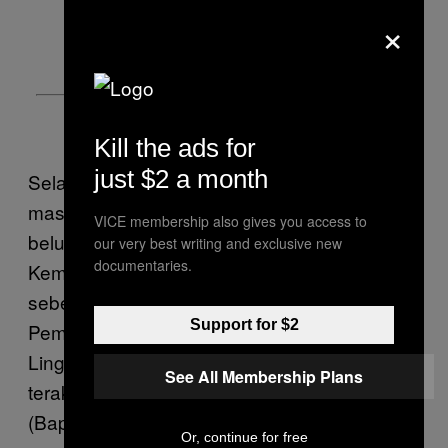
×
Kill the ads for
just $2 a month
Selain Kemenhan, transfer dana APBN yang
masuk ke rekening pribadi dengan status
VICE membership also gives you access to
belum mendapat izin/sepengetahuan
our very best writing and exclusive new
documentaries.
Kemenkeu ada di Kementerian Agama
sebesar Rp20,71 miliar, Badan Pengawas
Support for $2
Pemilu sebanyak Rp2,39 miliar, Kementerian
Lingkungan Hidup dan Kehutanan, dan
See All Membership Plans
terakhir Badan Pengawas Teknologi Nuklir
(Bapeten).
Or, continue for free