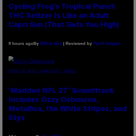
Cycling Frog’s Tropical Punch
THC Seltzer Is Like an Adult
Capri Sun (That Gets You High)
By
| Reviewed by
9 hours ago
Maha Haq
Ysolt Usigan
PHOTO BY NICK LAHAM/GETTY IMAGES
‘Madden NFL 27’ Soundtrack
Includes Ozzy Osbourne,
Metallica, the White Stripes, and
Styx