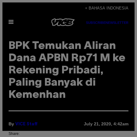
Skip
+ BAHASA INDONESIA
to
Open
content
SUBSCRIBE
NEWSLETTER
Menu
BPK Temukan Aliran
Dana APBN Rp71 M ke
Rekening Pribadi,
Paling Banyak di
Kemenhan
By
July 21, 2020, 4:42am
VICE Staff
Share: