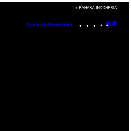
+ BAHASA INDONESIA
Instagram
TikTok
YouTube
Google
Googl
Subscribe
Newsletter
Discover
Top
Posts