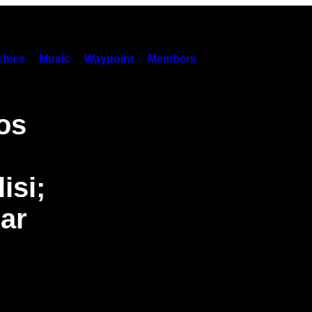
hies
Music
Waypoint
Members
os
isi;
ar