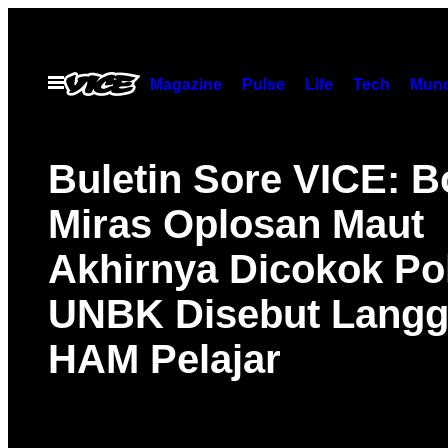
Skip
to
content
Open
Magazine
Pulse
Life
Tech
Munc
Menu
Buletin Sore VICE: B
Miras Oplosan Maut
Akhirnya Dicokok Pol
UNBK Disebut Langg
HAM Pelajar