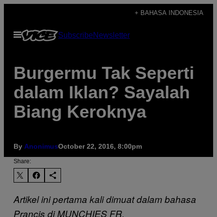
Skip
+ BAHASA INDONESIA
to
Open
Subscribe
Newsletter
content
Menu
Burgermu Tak Seperti
dalam Iklan? Sayalah
Biang Keroknya
By
Anonimus
October 22, 2016, 8:00pm
Share:
Artikel ini pertama kali dimuat dalam bahasa
Prancis di MUNCHIES FR.