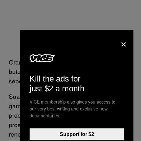
×
Orang susah memahami bahwa kadang
butuh 3 jam untuk sekadar menaruh
Kill the ads for
sepotong pisang dalam sebuah piring.
just $2 a month
Suatu hari, dalam sebuah pengambilan
VICE membership also gives you access to
gambar untuk iklan TV, sang manajer
our very best writing and exclusive new
produksi (gampangnya orang yang menjaga
documentaries.
proses pengambilan gambar sesuai dengan
rencana) mengaku pada saya kalau dia baru
Support for $2