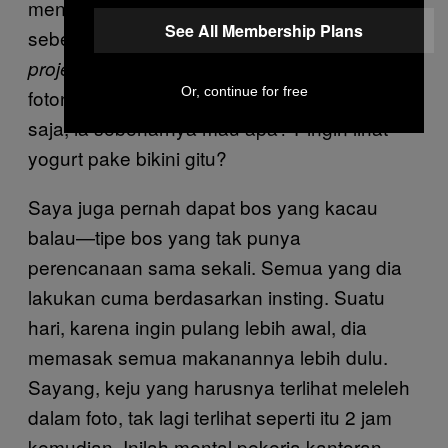
mengerti apa itu food stylist sehari
See All Membership Plans
sebelumnya. Di kesempatan lain, seorang
minta saya agar hasil
project manager
Or, continue for free
fotonya terlihat “seksi dan bikin ngiler.” Jujur
saja, ia sebenarnya mau apa? Pingin lihat
yogurt pake bikini gitu?
Saya juga pernah dapat bos yang kacau
balau—tipe bos yang tak punya
perencanaan sama sekali. Semua yang dia
lakukan cuma berdasarkan insting. Suatu
hari, karena ingin pulang lebih awal, dia
memasak semua makanannya lebih dulu.
Sayang, keju yang harusnya terlihat meleleh
dalam foto, tak lagi terlihat seperti itu 2 jam
kemudian. Inilah mental pekerja kantoran