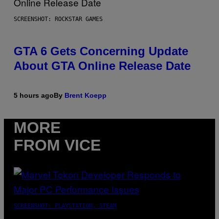
SCREENSHOT: ROCKSTAR GAMES
GTA 6 Gets Concerning Update
About GTA Online Release Date
5 hours ago
By
Brent Koepp
MORE
FROM VICE
SCREENSHOT: PLAYSTATION, STEAM